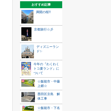
おすすめ記事
満開の桜!!
京都旅行☆彡
ディズニーラン
ド✨
今年の『わくわく
トコ夏ランド』に
ついて
☆飯能市・中藤
上郷☆
墨田区京島 解
体工事
☆飯能市・下名