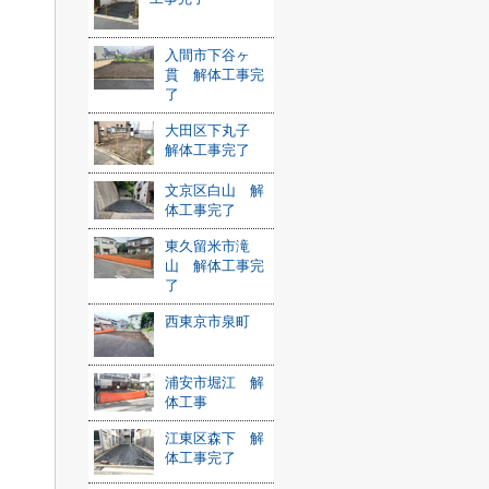
入間市下谷ヶ
貫 解体工事完
了
大田区下丸子
解体工事完了
文京区白山 解
体工事完了
東久留米市滝
山 解体工事完
了
西東京市泉町
浦安市堀江 解
体工事
江東区森下 解
体工事完了