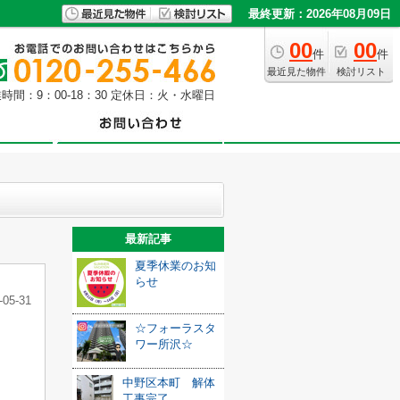
最終更新：2026年08月09日
00
00
件
件
最近見た物件
検討リスト
時間：9：00-18：30 定休日：火・水曜日
最新記事
夏季休業のお知
らせ
-05-31
☆フォーラスタ
ワー所沢☆
中野区本町 解体
工事完了