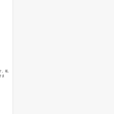
す。私
けま