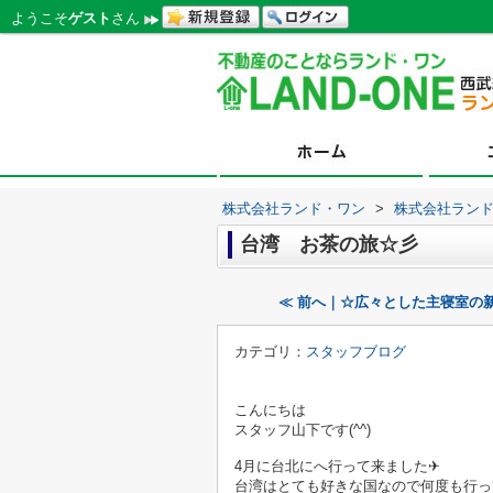
ようこそ
ゲスト
さん
株式会社ランド・ワン
>
株式会社ラン
台湾 お茶の旅☆彡
≪ 前へ｜☆広々とした主寝室の
カテゴリ：
スタッフブログ
こんにちは
スタッフ山下です(^^)
4月に台北にへ行って来ました✈
台湾はとても好きな国なので何度も行っ