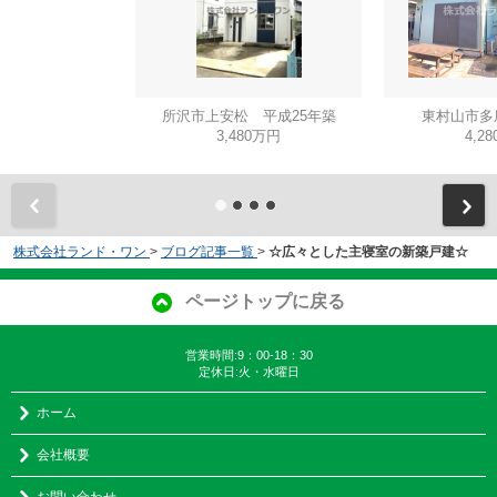
所沢市上安松 平成25年築
東村山市多
3,480万円
4,2
株式会社ランド・ワン
>
ブログ記事一覧
>
☆広々とした主寝室の新築戸建☆
ページトップに戻る
営業時間:9：00-18：30
定休日:火・水曜日
ホーム
会社概要