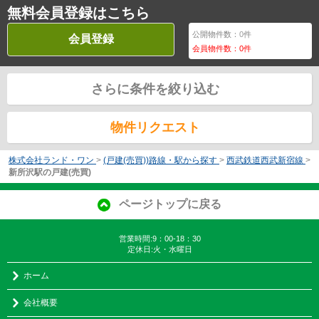
無料会員登録はこちら
公開物件数：
0
件
会員登録
会員物件数：
0
件
さらに条件を絞り込む
物件リクエスト
株式会社ランド・ワン
>
(戸建(売買))路線・駅から探す
>
西武鉄道西武新宿線
>
新所沢駅の戸建(売買)
ページトップに戻る
営業時間:9：00-18：30
定休日:火・水曜日
ホーム
会社概要