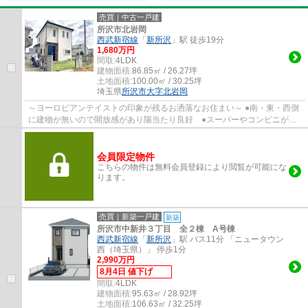
売買｜中古一戸建
所沢市北岩岡
西武新宿線
「
新所沢
」駅 徒歩19分
1,680万円
間取:
4LDK
建物面積:
86.85㎡ / 26.27坪
土地面積:
100.00㎡ / 30.25坪
埼玉県
所沢市
大字北岩岡
～ヨーロピアンテイストの印象が残るお洒落なお住まい～ ●南・東・西側
に建物が無いので開放感があり陽当たり良好 ●スーパーやコンビニが徒
歩圏に充実し買物便利な住環境 ●全居室南...
会員限定物件
こちらの物件は無料会員登録により閲覧が可能にな
ります。
売買｜新築一戸建
新築
所沢市中新井３丁目 全２棟 A号棟
西武新宿線
「
新所沢
」駅 バス11分 「ニュータウン
西（埼玉県）」 停歩1分
2,990万円
8月4日 値下げ
間取:
4LDK
建物面積:
95.63㎡ / 28.92坪
土地面積:
106.63㎡ / 32.25坪