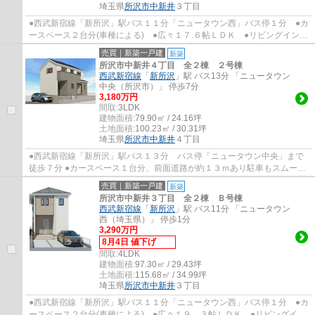
埼玉県
所沢市
中新井
３丁目
●西武新宿線「新所沢」駅バス１１分「ニュータウン西」バス停１分 ●カ
ースペース２台分(車種による) ●広々１７.６帖ＬＤＫ ●リビングイン階
段 ●収納たっぷりW.I.C＋S.I.C＋床下収...
売買｜新築一戸建
新築
所沢市中新井４丁目 全２棟 ２号棟
西武新宿線
「
新所沢
」駅 バス13分 「ニュータウン
中央（所沢市）」 停歩7分
3,180万円
間取:
3LDK
建物面積:
79.90㎡ / 24.16坪
土地面積:
100.23㎡ / 30.31坪
埼玉県
所沢市
中新井
４丁目
●西武新宿線「新所沢」駅バス１３分 バス停「ニュータウン中央」まで
徒歩７分 ●カースペース１台分、前面道路が約１３ｍあり駐車もスムーズ
●陽当たり、通風良好 ●南向きのワイドバル...
売買｜新築一戸建
新築
所沢市中新井３丁目 全２棟 Ｂ号棟
西武新宿線
「
新所沢
」駅 バス11分 「ニュータウン
西（埼玉県）」 停歩1分
3,290万円
8月4日 値下げ
間取:
4LDK
建物面積:
97.30㎡ / 29.43坪
土地面積:
115.68㎡ / 34.99坪
埼玉県
所沢市
中新井
３丁目
●西武新宿線「新所沢」駅バス１１分「ニュータウン西」バス停１分 ●カ
ースペース２台分(車種による) ●広々１９．３帖ＬＤＫ ●リビングイン