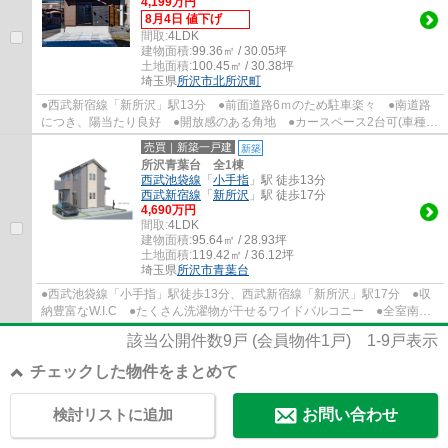
4,199万円
8月4日 値下げ
間取:
4LDK
建物面積:
99.36㎡ / 30.05坪
土地面積:
100.45㎡ / 30.38坪
埼玉県
所沢市
北所沢町
●西武新宿線「新所沢」駅13分 ●前面道路6ｍのため駐車楽々 ●南道路
につき、陽当たり良好 ●開放感のある角地 ●カースペース2台可(車種に
よる) ●20帖広々ダイニングで家族だんらん...
売買｜新築一戸建
新築
所沢青葉台 全1棟
西武池袋線
「
小手指
」駅 徒歩13分
西武新宿線
「
新所沢
」駅 徒歩17分
4,690万円
間取:
4LDK
建物面積:
95.64㎡ / 28.93坪
土地面積:
119.42㎡ / 36.12坪
埼玉県
所沢市
青葉台
●西武池袋線「小手指」駅徒歩13分、西武新宿線「新所沢」駅17分 ●収
納豊富なW.I.C ●たくさん洗濯物が干せるワイドバルコニー ●全室南向
きで陽当たり良好 ●水回りを集約した家事動...
該当公開件数
9
戸 (会員物件
1
戸)
1-9
戸表示
チェックした物件をまとめて
検討リストに追加
お問い合わせ