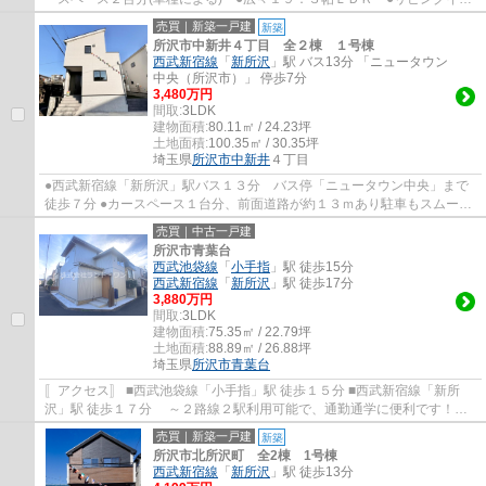
階段 ●収納たっぷりシューズボックス＋床...
売買｜新築一戸建
新築
所沢市中新井４丁目 全２棟 １号棟
西武新宿線
「
新所沢
」駅 バス13分 「ニュータウン
中央（所沢市）」 停歩7分
3,480万円
間取:
3LDK
建物面積:
80.11㎡ / 24.23坪
土地面積:
100.35㎡ / 30.35坪
埼玉県
所沢市
中新井
４丁目
●西武新宿線「新所沢」駅バス１３分 バス停「ニュータウン中央」まで
徒歩７分 ●カースペース１台分、前面道路が約１３ｍあり駐車もスムーズ
●陽当たり、通風良好の「角地」 ●南向きの...
売買｜中古一戸建
所沢市青葉台
西武池袋線
「
小手指
」駅 徒歩15分
西武新宿線
「
新所沢
」駅 徒歩17分
3,880万円
間取:
3LDK
建物面積:
75.35㎡ / 22.79坪
土地面積:
88.89㎡ / 26.88坪
埼玉県
所沢市
青葉台
〚アクセス〛 ■西武池袋線「小手指」駅 徒歩１５分 ■西武新宿線「新所
沢」駅 徒歩１７分 ～２路線２駅利用可能で、通勤通学に便利です！
〚おススメポイント〛 ・令和7年、大規模...
売買｜新築一戸建
新築
所沢市北所沢町 全2棟 1号棟
西武新宿線
「
新所沢
」駅 徒歩13分