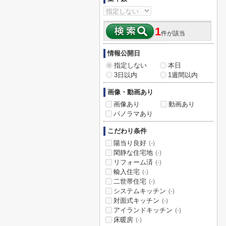
1
件が該当
情報公開日
指定しない
本日
3日以内
1週間以内
画像・動画あり
画像あり
動画あり
パノラマあり
こだわり条件
陽当り良好
(-)
閑静な住宅地
(-)
リフォーム済
(-)
輸入住宅
(-)
二世帯住宅
(-)
システムキッチン
(-)
対面式キッチン
(-)
アイランドキッチン
(-)
床暖房
(-)