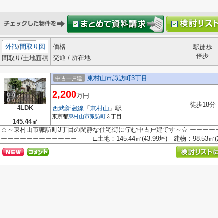
外観
/
間取り図
価格
駅徒歩
停歩
交通 / 所在地
間取り/土地面積
東村山市諏訪町3丁目
中古一戸建
2,200
万円
徒歩18分
4LDK
西武新宿線
「
東村山
」駅
東京都
東村山市
諏訪町
３丁目
145.44㎡
☆～東村山市諏訪町3丁目の閑静な住宅街に佇む中古戸建です～☆ ーーーー
ーーーーーーーーーーーー □土地：145.44㎡(43.99坪) 建物：98.53㎡(2.