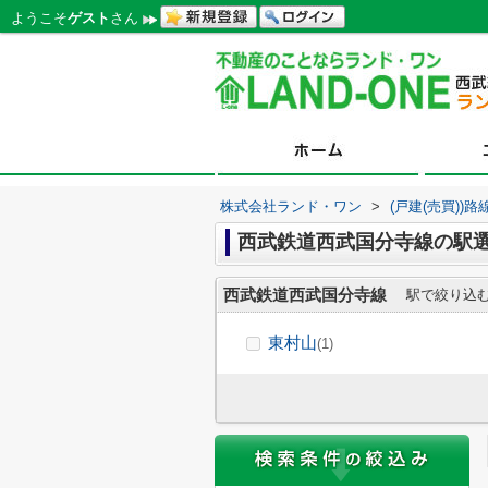
ようこそ
ゲスト
さん
株式会社ランド・ワン
>
(戸建(売買))
西武鉄道西武国分寺線の駅
西武鉄道西武国分寺線
駅で絞り込
東村山
(1)