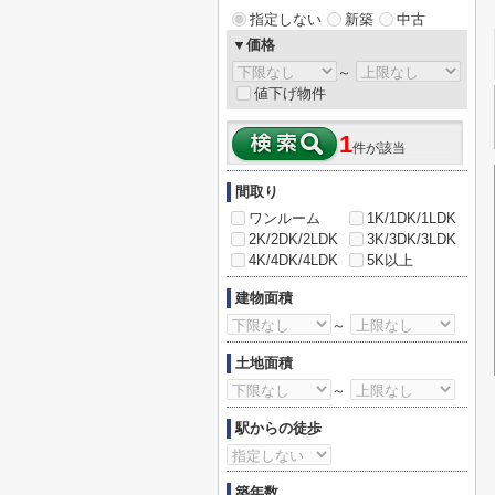
指定しない
新築
中古
▼価格
～
値下げ物件
1
件が該当
間取り
ワンルーム
1K/1DK/1LDK
2K/2DK/2LDK
3K/3DK/3LDK
4K/4DK/4LDK
5K以上
建物面積
～
土地面積
～
駅からの徒歩
築年数