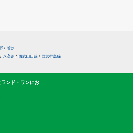
郷
/
若狭
/
八高線
/
西武山口線
/
西武拝島線
社ランド・ワンにお
F