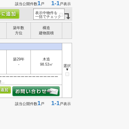
1
1-1
該当公開件数
戸
戸表示
表示中物件を
一括でチェック
築年数
構造
方位
建物面積
築29年
木造
-
98.53㎡
選択
▼
ーーーーーーーーーーーーーーーー
..
1
1-1
該当公開件数
戸
戸表示