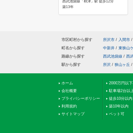
西武池袋線「秋津」駅 徒歩12分
築13年
市区町村から探す
所沢市
/
入間市
/
町名から探す
中新井
/
東狭山
路線から探す
西武池袋線
/
西
駅から探す
所沢
/
狭山ヶ丘
/
ホーム
2000万円以
会社概要
駐車場2台以
プライバシーポリシー
徒歩10分以内
利用規約
築10年以内
サイトマップ
ペット可