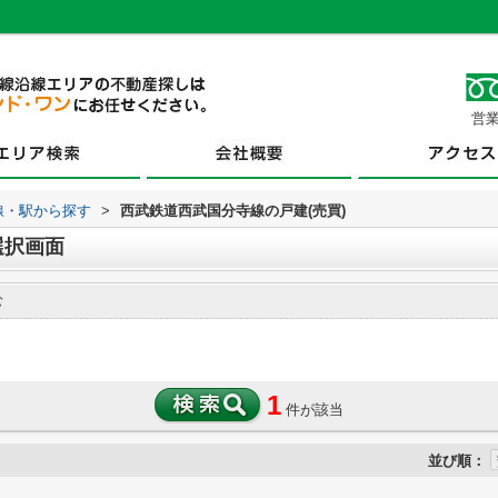
営業
路線・駅から探す
>
西武鉄道西武国分寺線の戸建(売買)
選択画面
む
1
件が該当
並び順：