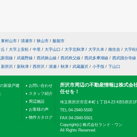
東村山市
/
清瀬市
/
狭山市
/
飯能市
ケ丘
/
大字上安松
/
中里
/
大字山口
/
大字北秋津
/
大字久米
/
南住吉
/
大字松
武新宿線
/
武蔵野線
/
西武狭山線
/
西武秩父線
/
西武多摩湖線
/
西武国分寺線
新所沢
/
新秋津
/
西所沢
/
清瀬
/
秋津
/
武蔵藤沢
/
小手指
/
下山口
所沢市周辺の不動産情報は株式会
下の新築戸建
お問い合わせ
任せを！
上
スタッフ紹介
周辺施設
埼玉県所沢市宮本町１丁目4-23 KBS所沢1
お客様の声
TEL:04-2940-5500
物件カタログ
FAX:04-2940-5501
Copyright(c) 株式会社ランド・ワン
All Rights Reserved.