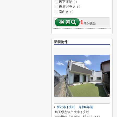
床下収納
(-)
複層ガラス
(-)
南向き
(-)
1
件が該当
新着物件
所沢市下安松 令和4年築
埼玉県所沢市大字下安松