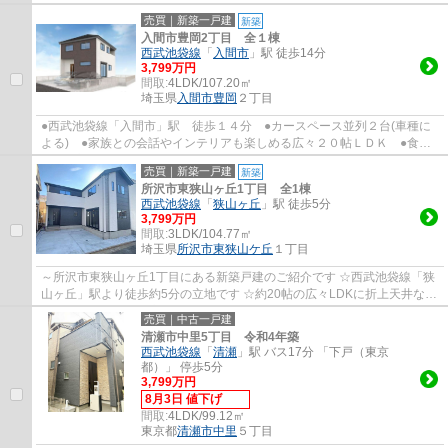
線「東所沢」駅 徒歩16分 ●季節物がスッキリ...
売買｜新築一戸建
新築
入間市豊岡2丁目 全１棟
西武池袋線
「
入間市
」駅 徒歩14分
3,799万円
間取:
4LDK/107.20㎡
埼玉県
入間市
豊岡
２丁目
●西武池袋線「入間市」駅 徒歩１４分 ●カースペース並列２台(車種に
よる) ●家族との会話やインテリアも楽しめる広々２０帖ＬＤＫ ●食洗
機付き対面キッチン ●収納に便利パントリー...
売買｜新築一戸建
新築
所沢市東狭山ヶ丘1丁目 全1棟
西武池袋線
「
狭山ヶ丘
」駅 徒歩5分
3,799万円
間取:
3LDK/104.77㎡
埼玉県
所沢市
東狭山ケ丘
１丁目
～所沢市東狭山ヶ丘1丁目にある新築戸建のご紹介です ☆西武池袋線「狭
山ヶ丘」駅より徒歩約5分の立地です ☆約20帖の広々LDKに折上天井なの
で開放感あります ☆対面キッチンにビルトイ...
売買｜中古一戸建
清瀬市中里5丁目 令和4年築
西武池袋線
「
清瀬
」駅 バス17分 「下戸（東京
都）」 停歩5分
3,799万円
8月3日 値下げ
間取:
4LDK/99.12㎡
東京都
清瀬市
中里
５丁目