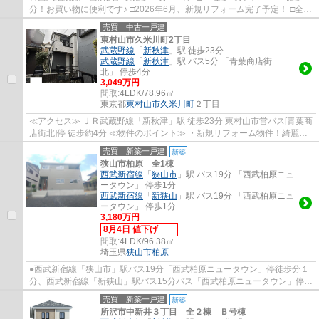
分！お買い物に便利です♪ □2026年6月、新規リフォーム完了予定！ □全室
南向きの明るいお住まい □ロフト、ウォーク...
売買｜中古一戸建
東村山市久米川町2丁目
武蔵野線
「
新秋津
」駅 徒歩23分
武蔵野線
「
新秋津
」駅 バス5分 「青葉商店街
北」 停歩4分
3,049万円
間取:
4LDK/78.96㎡
東京都
東村山市
久米川町
２丁目
≪アクセス≫ ＪＲ武蔵野線「新秋津」駅 徒歩23分 東村山市営バス[青葉商
店街北]停 徒歩約4分 ≪物件のポイント≫ ・新規リフォーム物件！綺麗な
室内で心地よく新生活を迎えられます♪ ・...
売買｜新築一戸建
新築
狭山市柏原 全1棟
西武新宿線
「
狭山市
」駅 バス19分 「西武柏原ニュ
ータウン」 停歩1分
西武新宿線
「
新狭山
」駅 バス19分 「西武柏原ニュ
ータウン」 停歩1分
3,180万円
8月4日 値下げ
間取:
4LDK/96.38㎡
埼玉県
狭山市
柏原
●西武新宿線「狭山市」駅バス19分「西武柏原ニュータウン」停徒歩分１
分、西武新宿線「新狭山」駅バス15分バス「西武柏原ニュータウン」停徒
歩1分 ●南道路につき、陽当たり良好 ●カ...
売買｜新築一戸建
新築
所沢市中新井３丁目 全２棟 Ｂ号棟