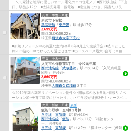
＼＼家計と地球に優しいオール電化のエコ住宅／／ ■西武狭山線「下山
口」駅徒歩12分 ■太陽光発電＋蓄電池 ■南道路につき、陽当たり良
好 ■カースペース2台可（車種による）■LDK床...
売買｜中古一戸建
所沢市下安松
武蔵野線
「
東所沢
」駅 徒歩17分
2,699万円
間取:
3LDK/89.22㎡
埼玉県
所沢市
大字下安松
■新規リフォーム中の綺麗な室内(令和8年8月上旬完成予定) ■広々とした
約20.5帖のLDKでゆったり過ごせます ■カースペース最大3台可（車種制
限有り) ■小屋裏収納・全居室収納付き ■徒歩...
売買｜中古一戸建
入間市久保稲荷3丁目 令和元年築
西武池袋線
「
武蔵藤沢
」駅 バス14分 「入間扇町屋
団地」 停歩8分
2,860万円
間取:
4LDK/98.82㎡
埼玉県
入間市
久保稲荷
３丁目
☆2019年築の築浅リノベーション物件☆ ▪開放感のある角地 ▪新規リノベ
ーション済 ▪子育て環境にぴったり、小・中学校が徒歩2分！ ▪カースペー
ス2台可（車種による） ▪三面採光の明るい...
売買｜新築一戸建
新築
飯能市双柳 全4棟 1号棟
八高線
「
東飯能
」駅 徒歩13分
西武池袋線
「
飯能
」駅 バス11分 「福祉センタ
ー」 停歩6分
八高線
「
東飯能
」駅 バス2分 「福祉センター（飯能