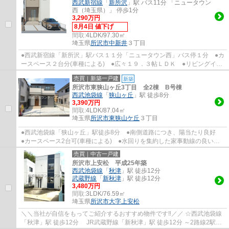
西武新宿線
「
新所沢
」駅 バス11分 「ニュータウン
西（埼玉県）」 停歩1分
3,290万円
8月4日 値下げ
間取:
4LDK/97.30㎡
埼玉県
所沢市
中新井
３丁目
●西武新宿線「新所沢」駅バス１１分「ニュータウン西」バス停１分 ●カ
ースペース２台分(車種による) ●広々１９．３帖ＬＤＫ ●リビングイン
階段 ●収納たっぷりシューズボックス＋床...
売買｜新築一戸建
新築
所沢市東狭山ヶ丘3丁目 全2棟 B号棟
西武池袋線
「
狭山ヶ丘
」駅 徒歩8分
3,390万円
間取:
4LDK/87.04㎡
埼玉県
所沢市
東狭山ケ丘
３丁目
●西武池袋線「狭山ヶ丘」駅徒歩8分 ●南側道路につき、陽当たり良好
●カースペース2台可(車種による) ●水回りを集約した家事動線の良い間
取り ●会話が弾む対面キッチン ●コミュニ...
売買｜中古一戸建
所沢市上安松 平成25年築
西武池袋線
「
秋津
」駅 徒歩12分
武蔵野線
「
新秋津
」駅 徒歩12分
3,480万円
間取:
3LDK/76.59㎡
埼玉県
所沢市
大字上安松
＼＼当社が自信をもってご紹介するおすすめ物件です‼／／ ☆西武池袋線
「秋津」駅 徒歩12分 JR武蔵野線「新秋津」駅 徒歩12分 ～2路線2駅利