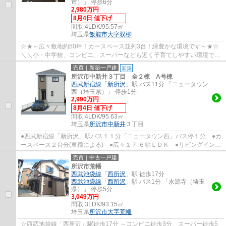
市）」 停歩6分
2,980万円
8月4日 値下げ
間取:
4LDK/95.57㎡
埼玉県
飯能市
大字双柳
☆★～広々敷地約50坪！カースペース並列3台！緑豊かな環境です～★☆
＼＼小・中学校、コンビニ、スーパーなども近く子育てしやすい環境です
♪／／ □JR八高線「東飯能」駅 徒歩13分 ...
売買｜新築一戸建
新築
所沢市中新井３丁目 全２棟 A号棟
西武新宿線
「
新所沢
」駅 バス11分 「ニュータウン
西（埼玉県）」 停歩1分
2,990万円
8月4日 値下げ
間取:
4LDK/95.63㎡
埼玉県
所沢市
中新井
３丁目
●西武新宿線「新所沢」駅バス１１分「ニュータウン西」バス停１分 ●カ
ースペース２台分(車種による) ●広々１７.６帖ＬＤＫ ●リビングイン階
段 ●収納たっぷりW.I.C＋S.I.C＋床下収...
売買｜中古一戸建
所沢市荒幡
西武池袋線
「
西所沢
」駅 徒歩17分
西武池袋線
「
西所沢
」駅 バス1分 「永源寺（埼玉
県）」 停歩5分
3,049万円
間取:
3LDK/93.15㎡
埼玉県
所沢市
大字荒幡
☆西武池袋線「西所沢」駅徒歩17分 ～コンビニ徒歩3分、スーパー徒歩5