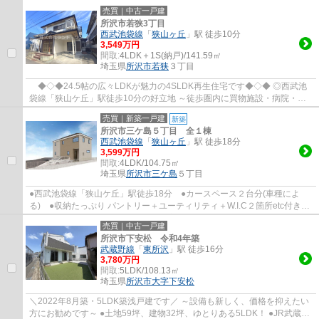
用可能で通勤・通学に便利です！ ☆カース...
売買｜中古一戸建
所沢市若狭3丁目
西武池袋線
「
狭山ヶ丘
」駅 徒歩10分
3,549万円
間取:
4LDK＋1S(納戸)/141.59㎡
埼玉県
所沢市
若狭
３丁目
◆◇◆24.5帖の広々LDKが魅力の4SLDK再生住宅です◆◇◆ ◎西武池
袋線「狭山ケ丘」駅徒歩10分の好立地 ～徒歩圏内に買物施設・病院・公
園が点在した便利な住環境です！ ・2025年10月、内...
売買｜新築一戸建
新築
所沢市三ケ島５丁目 全１棟
西武池袋線
「
狭山ヶ丘
」駅 徒歩18分
3,599万円
間取:
4LDK/104.75㎡
埼玉県
所沢市
三ケ島
５丁目
●西武池袋線「狭山ケ丘」駅徒歩18分 ●カースペース２台分(車種によ
る) ●収納たっぷり パントリー＋ユーティリティ＋W.I.C２箇所etc付き
●食洗機付き ●ZEH水準の省エネ住宅 ●長期...
売買｜中古一戸建
所沢市下安松 令和4年築
武蔵野線
「
東所沢
」駅 徒歩16分
3,780万円
間取:
5LDK/108.13㎡
埼玉県
所沢市
大字下安松
＼2022年8月築・5LDK築浅戸建です／ ～設備も新しく、価格を抑えたい
方にお勧めです～ ●土地59坪、建物32坪、ゆとりある5LDK！ ●JR武蔵野