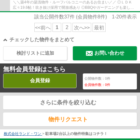
＼＼築4年の築浅物件・ルーフバルコニーのあるお住まい／／ ◎ＬＤＫ
広々19.6帖！吹き抜け採用で開放感あり ◎BBQやガーデニングも楽しめ
る広々ルーフバルコニー ◎一部リフォーム済につ...
該当公開件数
37
件 (会員物件
8
件)
1-20
件表示
1
2
<<前へ
次へ>>
最初
チェックした物件をまとめて
検討リストに追加
お問い合わせ
無料会員登録はこちら
公開物件数：
0
件
会員登録
会員物件数：
0
件
さらに条件を絞り込む
物件リクエスト
株式会社ランド・ワン
>
駐車場2台以上の物件特集はコチラ！