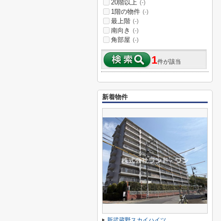
20階以上
(-)
1階の物件
(-)
最上階
(-)
南向き
(-)
角部屋
(-)
1
件が該当
新着物件
新武蔵野スカイハイツ