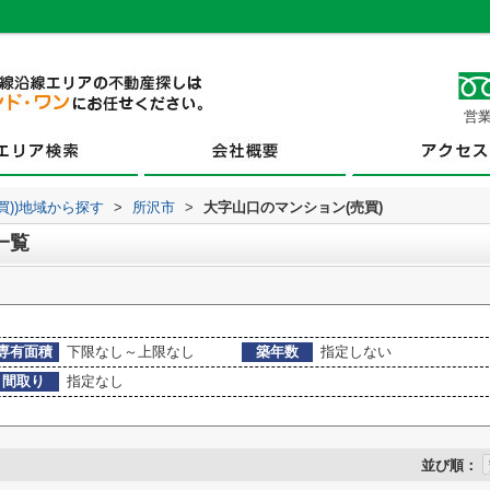
営業
買))地域から探す
>
所沢市
>
大字山口のマンション(売買)
一覧
専有面積
下限なし～上限なし
築年数
指定しない
間取り
指定なし
並び順：