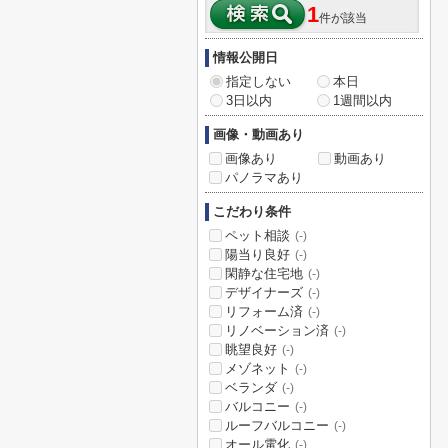
1
件が該当
情報公開日
指定しない
本日
3日以内
1週間以内
画像・動画あり
画像あり
動画あり
パノラマあり
こだわり条件
ペット相談
(-)
陽当り良好
(-)
閑静な住宅地
(-)
デザイナーズ
(-)
リフォーム済
(-)
リノベーション済
(-)
眺望良好
(-)
メゾネット
(-)
ベランダ
(-)
バルコニー
(-)
ルーフバルコニー
(-)
オール電化
(-)