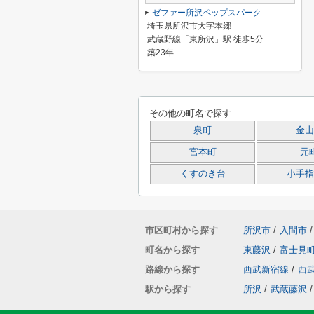
ゼファー所沢ペップスパーク
埼玉県所沢市大字本郷
武蔵野線「東所沢」駅 徒歩5分
築23年
その他の町名で探す
泉町
金山
宮本町
元
くすのき台
小手指
市区町村から探す
所沢市
/
入間市
/
町名から探す
東藤沢
/
富士見
路線から探す
西武新宿線
/
西
駅から探す
所沢
/
武蔵藤沢
/