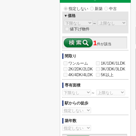
指定しない
新築
中古
▼価格
～
値下げ物件
1
件が該当
間取り
ワンルーム
1K/1DK/1LDK
2K/2DK/2LDK
3K/3DK/3LDK
4K/4DK/4LDK
5K以上
専有面積
～
駅からの徒歩
築年数