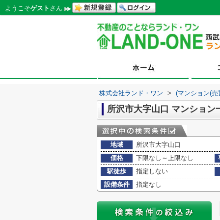
ようこそ
ゲスト
さん
株式会社ランド・ワン
>
(マンション(売
所沢市大字山口 マンション
地域
所沢市大字山口
価格
下限なし～上限なし
駅徒歩
指定しない
設備条件
指定なし