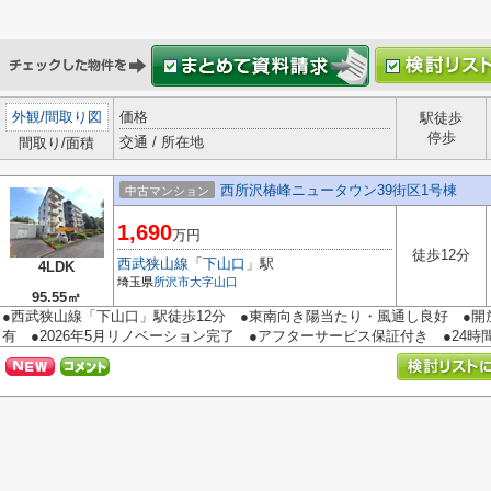
外観
/
間取り図
価格
駅徒歩
停歩
交通 / 所在地
間取り/面積
西所沢椿峰ニュータウン39街区1号棟
中古マンション
1,690
万円
徒歩12分
西武狭山線
「
下山口
」駅
4LDK
埼玉県
所沢市
大字山口
95.55㎡
●西武狭山線「下山口」駅徒歩12分 ●東南向き陽当たり・風通し良好 ●開
有 ●2026年5月リノベーション完了 ●アフターサービス保証付き ●24時間36