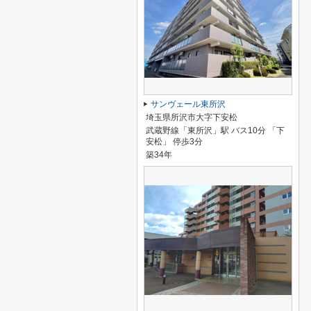
サンヴェール東所沢
埼玉県所沢市大字下安松
武蔵野線「東所沢」駅 バス10分 「下
安松」 停歩3分
築34年