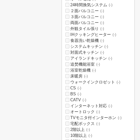
24時間換気システム
(-)
２面バルコニー
(-)
３面バルコニー
(-)
両面バルコニー
(-)
外観タイル張り
(-)
IHクッキングヒーター
(-)
食器洗い乾燥機
(-)
システムキッチン
(-)
対面式キッチン
(-)
アイランドキッチン
(-)
追焚機能浴室
(-)
浴室乾燥機
(-)
床暖房
(-)
ウォークインクロゼット
(-)
CS
(-)
BS
(-)
CATV
(-)
インターネット対応
(-)
オートロック
(-)
TVモニタ付インターホン
(-)
宅配ボックス
(-)
2階以上
(-)
10階以上
(-)