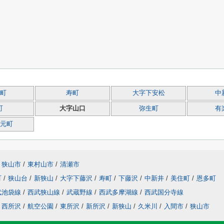
町
寿町
大字下安松
中
町
大字山口
弥生町
有
元町
狭山市
/
東村山市
/
清瀬市
町
/
狭山台
/
新狭山
/
大字下藤沢
/
寿町
/
下藤沢
/
中新井
/
美住町
/
恩多町
武池袋線
/
西武狭山線
/
武蔵野線
/
西武多摩湖線
/
西武国分寺線
西所沢
/
航空公園
/
東所沢
/
新所沢
/
新狭山
/
久米川
/
入間市
/
狭山市