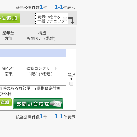
1
1-1
該当公開件数
件
件表示
表示中物件を
一括でチェック
築年数
構造
方位
所在階 / （階建）
築45年
鉄筋コンクリート
南東
2階/（5階建）
選択
▼
放感のある角部屋 ●長期修繕計画
5日...
1
1-1
該当公開件数
件
件表示