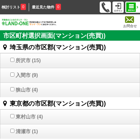
0
0
検討リスト
最近見た物件
お問合せ
市区町村選択画面(マンション(売買))
埼玉県の市区郡(マンション(売買))
所沢市
(15)
入間市
(9)
狭山市
(4)
東京都の市区郡(マンション(売買))
東村山市
(4)
清瀬市
(1)