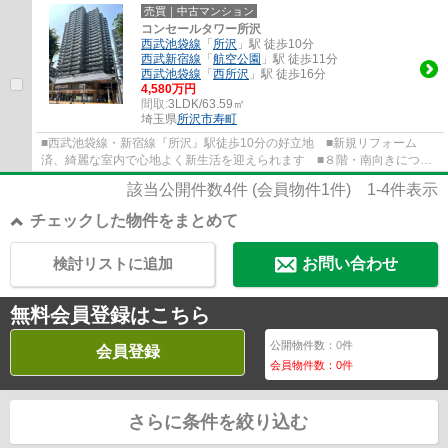
オートロック・宅配ボックスあり ●2026年６...
売買｜中古マンション
コンセールタワー所沢
西武池袋線
「
所沢
」駅 徒歩10分
西武新宿線
「
航空公園
」駅 徒歩11分
西武池袋線
「
西所沢
」駅 徒歩16分
4,580万円
間取:
3LDK/63.59㎡
埼玉県
所沢市
寿町
■西武池袋線・新宿線『所沢』駅徒歩10分の好立地 ■新規リフォーム
済、綺麗な室内で心地よく新生活を迎えられます ■８階・南向きにつ
き、陽当たり良好 ■総戸数253戸のビックコミュニ...
該当公開件数
4
件 (会員物件
1
件)
1-4
件表示
チェックした物件をまとめて
検討リストに追加
お問い合わせ
無料会員登録はこちら
公開物件数：
0
件
会員登録
会員物件数：
0
件
さらに条件を絞り込む