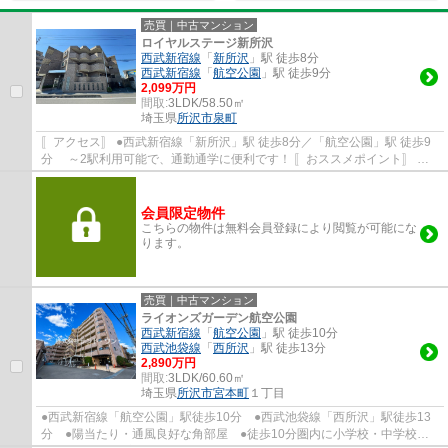
売買｜中古マンション
ロイヤルステージ新所沢
西武新宿線
「
新所沢
」駅 徒歩8分
西武新宿線
「
航空公園
」駅 徒歩9分
2,099万円
間取:
3LDK/58.50㎡
埼玉県
所沢市
泉町
〚アクセス〛 ●西武新宿線「新所沢」駅 徒歩8分／「航空公園」駅 徒歩9
分 ～2駅利用可能で、通勤通学に便利です！ 〚おススメポイント〛 ●
新規リノベーション物件(2026年2月完了...
会員限定物件
こちらの物件は無料会員登録により閲覧が可能にな
ります。
売買｜中古マンション
ライオンズガーデン航空公園
西武新宿線
「
航空公園
」駅 徒歩10分
西武池袋線
「
西所沢
」駅 徒歩13分
2,890万円
間取:
3LDK/60.60㎡
埼玉県
所沢市
宮本町
１丁目
●西武新宿線「航空公園」駅徒歩10分 ●西武池袋線「西所沢」駅徒歩13
分 ●陽当たり・通風良好な角部屋 ●徒歩10分圏内に小学校・中学校 ●