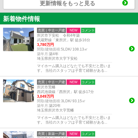
更新情報をもっと見る
新着物件情報
売買｜中古一戸建
NEW
コメント
所沢市下安松 令和4年築
武蔵野線「東所沢」駅 徒歩16分
3,780万円
間取/建物面積:
5LDK/ 108.13㎡
築年月:
築4年
埼玉県所沢市大字下安松
マイホーム購入はどなたでも不安だと思いま
す。 当社のスタッフは子育て経験がある...
売買｜中古一戸建
NEW
コメント
所沢市荒幡
西武池袋線「西所沢」駅 徒歩17分
3,049万円
間取/建物面積:
3LDK/ 93.15㎡
築年月:
築20年
埼玉県所沢市大字荒幡
マイホーム購入はどなたでも不安だと思いま
す。 当社のスタッフは子育て経験がある...
売買｜新築一戸建
NEW
コメント