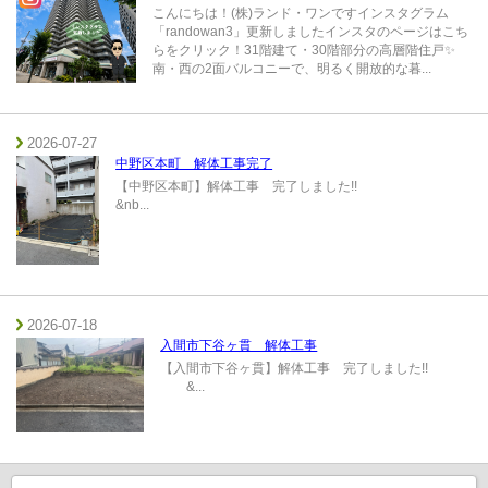
こんにちは！(株)ランド・ワンですインスタグラム
「randowan3」更新しましたインスタのページはこち
らをクリック！31階建て・30階部分の高層階住戸✨
南・西の2面バルコニーで、明るく開放的な暮...
2026-07-27
中野区本町 解体工事完了
【中野区本町】解体工事 完了しました!!
&nb...
2026-07-18
入間市下谷ヶ貫 解体工事
【入間市下谷ヶ貫】解体工事 完了しました!!
&...