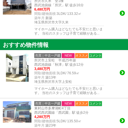
所沢市久米 全1棟
西武池袋線「所沢」駅 徒歩16分
6,480万円
間取/建物面積:
3LDK/ 133.32㎡
築年月:
新築
埼玉県所沢市大字久米
マイホーム購入はどなたでも不安だと思いま
す。 当社のスタッフは子育て経験がある...
おすすめ物件情報
売買｜中古一戸建
NEW
オススメ
コメント
所沢市上安松 平成25年築
西武池袋線「秋津」駅 徒歩12分
3,480万円
間取/建物面積:
3LDK/ 76.59㎡
築年月:
築13年
埼玉県所沢市大字上安松
マイホーム購入はどなたでも不安だと思いま
す。 当社のスタッフは子育て経験がある...
売買｜中古一戸建
NEW
オススメ
コメント
東村山市多摩湖町4丁目
西武西武園線「西武園」駅 徒歩2分
4,280万円
間取/建物面積:
5LDK/ 135.50㎡
築年月:
築23年