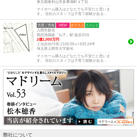
東京都東村山市多摩湖町４丁目
マイホーム購入はどなたでも不安だと思いま
す。 当社のスタッフは子育て経験がある...
売買｜売地
NEW
オススメ
コメント
入間市新光
西武池袋線「仏子」駅 徒歩33分
2億1,000万円
土地面積/坪数:
2100.00㎡/ 635.24坪
埼玉県入間市大字新光
マイホーム購入はどなたでも不安だと思いま
す。 当社のスタッフは子育て経験がある...
弊社について