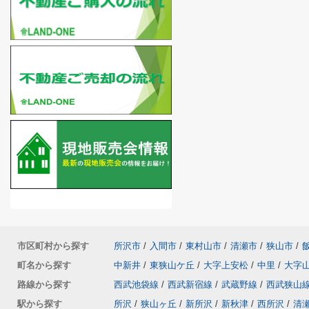
市区町村から探す
所沢市
/
入間市
/
東村山市
/
清瀬市
/
狭山市
/
町名から探す
中新井
/
東狭山ケ丘
/
大字上安松
/
中里
/
大字
路線から探す
西武池袋線
/
西武新宿線
/
武蔵野線
/
西武狭山
駅から探す
所沢
/
狭山ヶ丘
/
新所沢
/
新秋津
/
西所沢
/
清