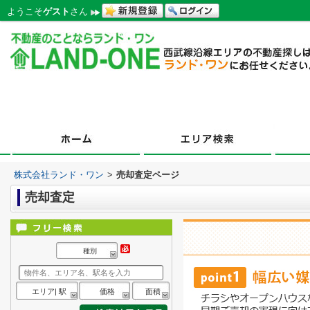
ようこそ
ゲスト
さん
株式会社ランド・ワン
>
売却査定ページ
売却査定
種別
エリア| 駅
価格
面積