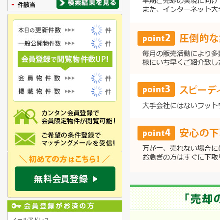
-
件該当
件
件
件
件
メールアドレス