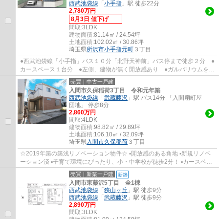
西武池袋線
「
小手指
」駅 徒歩22分
2,780万円
8月3日 値下げ
間取:
3LDK
建物面積:
81.14㎡ / 24.54坪
土地面積:
102.02㎡ / 30.86坪
埼玉県
所沢市
小手指元町
３丁目
●西武池袋線「小手指」バス１０分「北野天神前」バス停まで徒歩２分 ●
カースペース１台分 ●左側、建物が無く開放感あり ●ガルバリウムを使
用した外壁・屋根材 ●樹脂サッシ ●人造...
売買｜中古一戸建
入間市久保稲荷3丁目 令和元年築
西武池袋線
「
武蔵藤沢
」駅 バス14分 「入間扇町屋
団地」 停歩8分
2,860万円
間取:
4LDK
建物面積:
98.82㎡ / 29.89坪
土地面積:
106.10㎡ / 32.09坪
埼玉県
入間市
久保稲荷
３丁目
☆2019年築の築浅リノベーション物件☆ ▪開放感のある角地 ▪新規リノベ
ーション済 ▪子育て環境にぴったり、小・中学校が徒歩2分！ ▪カースペー
ス2台可（車種による） ▪三面採光の明るい...
売買｜新築一戸建
新築
入間市東藤沢5丁目 全1棟
西武池袋線
「
狭山ヶ丘
」駅 徒歩9分
西武池袋線
「
武蔵藤沢
」駅 徒歩9分
2,890万円
間取:
3LDK