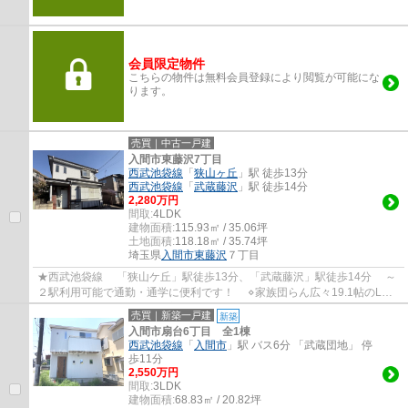
会員限定物件
こちらの物件は無料会員登録により閲覧が可能にな
ります。
売買｜中古一戸建
入間市東藤沢7丁目
西武池袋線
「
狭山ヶ丘
」駅 徒歩13分
西武池袋線
「
武蔵藤沢
」駅 徒歩14分
2,280万円
間取:
4LDK
建物面積:
115.93㎡ / 35.06坪
土地面積:
118.18㎡ / 35.74坪
埼玉県
入間市
東藤沢
７丁目
★西武池袋線 「狭山ケ丘」駅徒歩13分、「武蔵藤沢」駅徒歩14分 ～
２駅利用可能で通勤・通学に便利です！ ⋄家族団らん広々19.1帖のLDK
⋄建物面積35坪超！全居室6帖以上の4LDK...
売買｜新築一戸建
新築
入間市扇台6丁目 全1棟
西武池袋線
「
入間市
」駅 バス6分 「武蔵団地」 停
歩11分
2,550万円
間取:
3LDK
建物面積:
68.83㎡ / 20.82坪