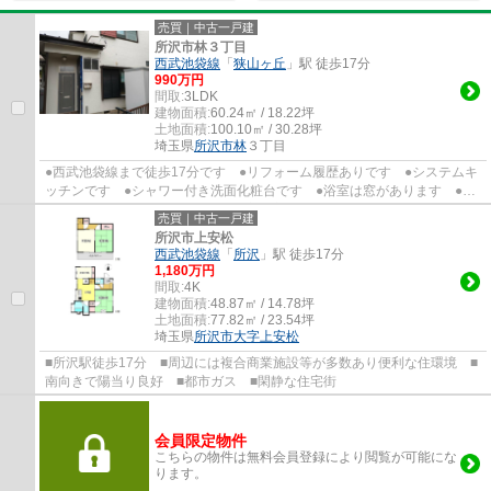
売買｜中古一戸建
所沢市林３丁目
西武池袋線
「
狭山ヶ丘
」駅 徒歩17分
990万円
間取:
3LDK
建物面積:
60.24㎡ / 18.22坪
土地面積:
100.10㎡ / 30.28坪
埼玉県
所沢市
林
３丁目
●西武池袋線まで徒歩17分です ●リフォーム履歴ありです ●システムキ
ッチンです ●シャワー付き洗面化粧台です ●浴室は窓があります ●ト
イレ2ヶ所あります ●温水洗浄暖房便座です...
売買｜中古一戸建
所沢市上安松
西武池袋線
「
所沢
」駅 徒歩17分
1,180万円
間取:
4K
建物面積:
48.87㎡ / 14.78坪
土地面積:
77.82㎡ / 23.54坪
埼玉県
所沢市
大字上安松
■所沢駅徒歩17分 ■周辺には複合商業施設等が多数あり便利な住環境 ■
南向きで陽当り良好 ■都市ガス ■閑静な住宅街
会員限定物件
こちらの物件は無料会員登録により閲覧が可能にな
ります。