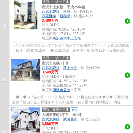
売買｜中古一戸建
所沢市上安松 平成25年築
西武池袋線
「
秋津
」駅 徒歩12分
武蔵野線
「
新秋津
」駅 徒歩12分
3,480万円
間取:
3LDK
建物面積:
76.59㎡ / 23.16坪
土地面積:
117.04㎡ / 35.4坪
埼玉県
所沢市
大字上安松
＼＼当社が自信をもってご紹介するおすすめ物件です‼／／ ☆西武池袋線
「秋津」駅 徒歩12分 JR武蔵野線「新秋津」駅 徒歩12分 ～2路線2駅利
用可能で通勤・通学に便利です！ ☆カース...
売買｜中古一戸建
所沢市若狭3丁目
西武池袋線
「
狭山ヶ丘
」駅 徒歩10分
3,549万円
間取:
4LDK＋1S(納戸)
建物面積:
141.59㎡ / 42.83坪
土地面積:
148.00㎡ / 44.77坪
埼玉県
所沢市
若狭
３丁目
◆◇◆24.5帖の広々LDKが魅力の4SLDK再生住宅です◆◇◆ ◎西武池
袋線「狭山ケ丘」駅徒歩10分の好立地 ～徒歩圏内に買物施設・病院・公
園が点在した便利な住環境です！ ・2025年10月、内...
売買｜新築一戸建
新築
入間市東町4丁目 全1棟
西武池袋線
「
武蔵藤沢
」駅 徒歩22分
3,580万円
間取:
3LDK
建物面積:
105.78㎡ / 31.99坪