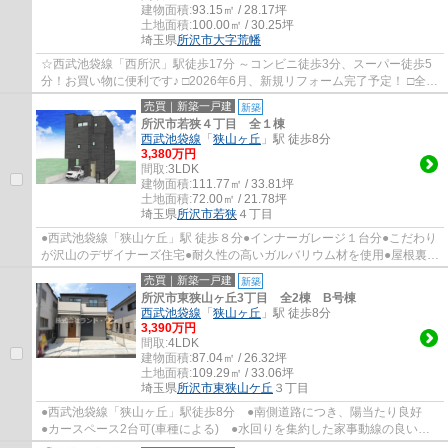
建物面積:
93.15㎡ / 28.17坪
土地面積:
100.00㎡ / 30.25坪
埼玉県
所沢市
大字荒幡
☆西武池袋線「西所沢」駅徒歩17分 ～コンビニ徒歩3分、スーパー徒歩5
分！お買い物に便利です♪ □2026年6月、新規リフォーム完了予定！ □全室
南向きの明るいお住まい □ロフト、ウォーク...
売買｜新築一戸建
新築
所沢市若狭４丁目 全１棟
西武池袋線
「
狭山ヶ丘
」駅 徒歩8分
3,380万円
間取:
3LDK
建物面積:
111.77㎡ / 33.81坪
土地面積:
72.00㎡ / 21.78坪
埼玉県
所沢市
若狭
４丁目
●西武池袋線「狭山ケ丘」駅 徒歩８分●インナーガレージ１台分●こだわり
が沢山のデザイナーズ住宅●耐久性の高いガルバリウム材を使用●屋根裏と
外壁には吹付け泡断熱を採用●樹脂サッシ＋...
売買｜新築一戸建
新築
所沢市東狭山ヶ丘3丁目 全2棟 B号棟
西武池袋線
「
狭山ヶ丘
」駅 徒歩8分
3,390万円
間取:
4LDK
建物面積:
87.04㎡ / 26.32坪
土地面積:
109.29㎡ / 33.06坪
埼玉県
所沢市
東狭山ケ丘
３丁目
●西武池袋線「狭山ヶ丘」駅徒歩8分 ●南側道路につき、陽当たり良好
●カースペース2台可(車種による) ●水回りを集約した家事動線の良い間
取り ●会話が弾む対面キッチン ●コミュニ...