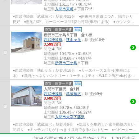
土地面積:
161.17㎡ / 48.75坪
埼玉県
入間市
東町
４丁目72-6
●西武池袋線「武蔵藤沢」駅徒歩22分 ●南東向き道路につき、陽当たり
良好 ●敷地48坪、カースペース並列2台可能(車種による) ●カウンター
付フリースペース2ヶ所あり ●風通し良好な3...
売買｜新築一戸建
新築
所沢市三ケ島５丁目 全１棟
西武池袋線
「
狭山ヶ丘
」駅 徒歩18分
3,599万円
間取:
4LDK
建物面積:
104.75㎡ / 31.68坪
土地面積:
148.68㎡ / 44.97坪
埼玉県
所沢市
三ケ島
５丁目
●西武池袋線「狭山ケ丘」駅徒歩18分 ●カースペース２台分(車種によ
る) ●収納たっぷり パントリー＋ユーティリティ＋W.I.C２箇所etc付き
●食洗機付き ●ZEH水準の省エネ住宅 ●長期...
売買｜新築一戸建
新築
入間市下藤沢 全1棟
西武池袋線
「
武蔵藤沢
」駅 徒歩9分
3,680万円
間取:
3LDK
建物面積:
99.78㎡ / 30.18坪
土地面積:
186.43㎡ / 56.39坪
埼玉県
入間市
大字下藤沢
●西武池袋線「武蔵藤沢」駅徒歩9分 ●水回りを集約した家事動線の良い
間取り ●キッチン回りがすっきり収納できるパントリー ●ベビーカーや
アウトドア用品が片付くシューズインクロー...
該当公開件数
47
戸 (会員物件
7
戸)
1-20
戸表示