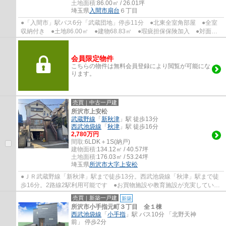
土地面積:
86.00㎡ / 26.01坪
埼玉県
入間市
扇台
６丁目
●「入間市」駅バス6分「武蔵団地」停歩11分 ●北東全室角部屋 ●全室
収納付き ●土地86.00㎡ ●建物68.83㎡ ●瑕疵担保保険加入 ●対面キ
ッチン ●LDK吹抜け ●陽当り良好 ●カースペ...
会員限定物件
こちらの物件は無料会員登録により閲覧が可能にな
ります。
売買｜中古一戸建
所沢市上安松
武蔵野線
「
新秋津
」駅 徒歩13分
西武池袋線
「
秋津
」駅 徒歩16分
2,780万円
間取:
6LDK＋1S(納戸)
建物面積:
134.12㎡ / 40.57坪
土地面積:
176.03㎡ / 53.24坪
埼玉県
所沢市
大字上安松
●ＪＲ武蔵野線「新秋津」駅まで徒歩13分。西武池袋線「秋津」駅まで徒
歩16分。2路線2駅利用可能です ●お買物施設や教育施設が充実していま
す ●二世帯や大家族にお勧め！6ＳＬＤＫで...
売買｜新築一戸建
新築
所沢市小手指元町３丁目 全１棟
西武池袋線
「
小手指
」駅 バス10分 「北野天神
前」 停歩2分