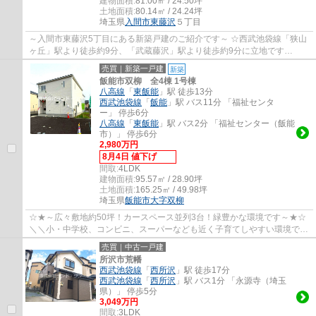
建物面積:
81.00㎡ / 24.50坪
土地面積:
80.14㎡ / 24.24坪
埼玉県
入間市
東藤沢
５丁目
～入間市東藤沢5丁目にある新築戸建のご紹介です～ ☆西武池袋線「狭山
ヶ丘」駅より徒歩約9分、「武蔵藤沢」駅より徒歩約9分に立地です
☆3LDKの2階LDKの間取りになってます ☆ビルトイ...
売買｜新築一戸建
新築
飯能市双柳 全4棟 1号棟
八高線
「
東飯能
」駅 徒歩13分
西武池袋線
「
飯能
」駅 バス11分 「福祉センタ
ー」 停歩6分
八高線
「
東飯能
」駅 バス2分 「福祉センター（飯能
市）」 停歩6分
2,980万円
8月4日 値下げ
間取:
4LDK
建物面積:
95.57㎡ / 28.90坪
土地面積:
165.25㎡ / 49.98坪
埼玉県
飯能市
大字双柳
☆★～広々敷地約50坪！カースペース並列3台！緑豊かな環境です～★☆
＼＼小・中学校、コンビニ、スーパーなども近く子育てしやすい環境です
♪／／ □JR八高線「東飯能」駅 徒歩13分 ...
売買｜中古一戸建
所沢市荒幡
西武池袋線
「
西所沢
」駅 徒歩17分
西武池袋線
「
西所沢
」駅 バス1分 「永源寺（埼玉
県）」 停歩5分
3,049万円
間取:
3LDK