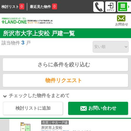
0
0
検討リスト
最近見た物件
お問合せ
所沢市大字上安松 戸建一覧
3
該当物件
戸
さらに条件を絞り込む
物件リクエスト
チェックした物件をまとめて
検討リストに追加
お問い合わせ
売買｜中古一戸建
所沢市上安松