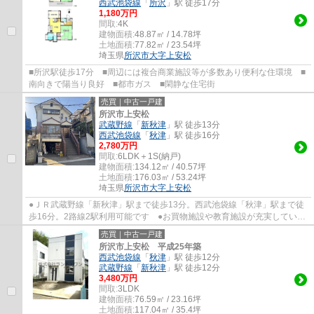
西武池袋線
「
所沢
」駅 徒歩17分
1,180万円
間取:
4K
建物面積:
48.87㎡ / 14.78坪
土地面積:
77.82㎡ / 23.54坪
埼玉県
所沢市
大字上安松
■所沢駅徒歩17分 ■周辺には複合商業施設等が多数あり便利な住環境 ■
南向きで陽当り良好 ■都市ガス ■閑静な住宅街
売買｜中古一戸建
所沢市上安松
武蔵野線
「
新秋津
」駅 徒歩13分
西武池袋線
「
秋津
」駅 徒歩16分
2,780万円
間取:
6LDK＋1S(納戸)
建物面積:
134.12㎡ / 40.57坪
土地面積:
176.03㎡ / 53.24坪
埼玉県
所沢市
大字上安松
●ＪＲ武蔵野線「新秋津」駅まで徒歩13分。西武池袋線「秋津」駅まで徒
歩16分。2路線2駅利用可能です ●お買物施設や教育施設が充実していま
す ●二世帯や大家族にお勧め！6ＳＬＤＫで...
売買｜中古一戸建
所沢市上安松 平成25年築
西武池袋線
「
秋津
」駅 徒歩12分
武蔵野線
「
新秋津
」駅 徒歩12分
3,480万円
間取:
3LDK
建物面積:
76.59㎡ / 23.16坪
土地面積:
117.04㎡ / 35.4坪