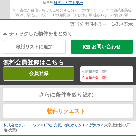
埼玉県
所沢市
大字上安松
＼＼当社が自信をもってご紹介するおすすめ物件です‼／／ ☆西武池袋線
「秋津」駅 徒歩12分 JR武蔵野線「新秋津」駅 徒歩12分 ～2路線2駅利
用可能で通勤・通学に便利です！ ☆カース...
該当公開件数
3
戸
1-3
戸表示
チェックした物件をまとめて
検討リストに追加
お問い合わせ
無料会員登録はこちら
公開物件数：
0
件
会員登録
会員物件数：
0
件
さらに条件を絞り込む
物件リクエスト
株式会社ランド・ワン
>
(戸建(売買))地域から探す
>
所沢市
>
大字上安松の戸
建(売買)