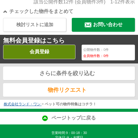
該当公開件数
12
件 (会員物件
3
件)
1-12
件表示
チェックした物件をまとめて
検討リストに追加
お問い合わせ
無料会員登録はこちら
公開物件数：
0
件
会員登録
会員物件数：
0
件
さらに条件を絞り込む
物件リクエスト
株式会社ランド・ワン
>
ペット可の物件特集はコチラ！
ページトップに戻る
営業時間:9：00-18：30
定休日:火・水曜日