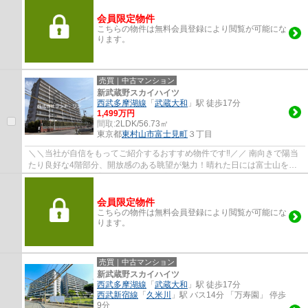
会員限定物件
こちらの物件は無料会員登録により閲覧が可能にな
ります。
売買｜中古マンション
新武蔵野スカイハイツ
西武多摩湖線
「
武蔵大和
」駅 徒歩17分
1,499万円
間取:
2LDK/56.73㎡
東京都
東村山市
富士見町
３丁目
＼＼当社が自信をもってご紹介するおすすめ物件です‼／／ 南向きで陽当
たり良好な4階部分、開放感のある眺望が魅力！晴れた日には富士山を望
めます。 ペット飼育可能で大切なご家族と...
会員限定物件
こちらの物件は無料会員登録により閲覧が可能にな
ります。
売買｜中古マンション
新武蔵野スカイハイツ
西武多摩湖線
「
武蔵大和
」駅 徒歩17分
西武新宿線
「
久米川
」駅 バス14分 「万寿園」 停歩
9分