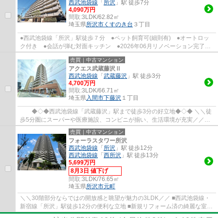
西武池袋線
「
所沢
」駅 徒歩7分
4,090万円
間取:
3LDK/62.82㎡
埼玉県
所沢市
くすのき台
３丁目
●西武池袋線「所沢」駅徒歩７分 ●ペット飼育可(細則有) ●オートロッ
ク付き ●会話が弾む対面キッチン ●2026年06月リノベーション完了
●全室収納付き ●家事を助ける食洗機付き ●...
売買｜中古マンション
アクエス武蔵藤沢Ⅱ
西武池袋線
「
武蔵藤沢
」駅 徒歩3分
4,700万円
間取:
3LDK/66.71㎡
埼玉県
入間市
下藤沢
１丁目
◆◇◆西武池袋線「武蔵藤沢」駅まで徒歩3分の好立地◆◇◆ ＼＼徒
歩5分圏にスーパーや医療施設、コンビニが揃い、生活環境が充実／／
□12階部分、南西角部屋につき、陽当たり・眺望良...
売買｜中古マンション
フォーラスタワー所沢
西武池袋線
「
所沢
」駅 徒歩12分
西武池袋線
「
西所沢
」駅 徒歩13分
5,699万円
8月3日 値下げ
間取:
3LDK/76.65㎡
埼玉県
所沢市
元町
＼＼30階部分ならではの開放感と眺望が魅力の3LDK／／ ■西武池袋線・
新宿線「所沢」駅徒歩12分の便利な立地 ■新規リフォーム済の綺麗な室内
■大切なペットと一緒に暮らせます（細則有...