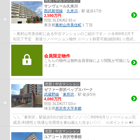
売買｜中古マンション
サンヴェール久米川
西武新宿線
「
久米川
」駅 徒歩17分
2,590万円
間取:
3LDK/62.91㎡
東京都
東村山市
美住町
１丁目
～東村山市美住町にある中古マンションのご紹介です～ ☆令和8年2月下
旬完了予定 新規リノベーション物件 ☆ペット飼育可能(細則有) ☆西武新
宿線「久米川」駅より徒歩約17分です ☆安心...
会員限定物件
こちらの物件は無料会員登録により閲覧が可能にな
ります。
売買｜中古マンション
ゼファー所沢ペップスパーク
武蔵野線
「
東所沢
」駅 徒歩5分
4,080万円
間取:
3LDK/77.03㎡
埼玉県
所沢市
大字本郷
＼＼「東所沢」駅徒歩5分の好立地！／／ ◇◇R8年6月リノベーション完
成済♪利便性と快適な住環境を兼ね備えた住まい◇◇ ≪ポイント≫ ■4階
部分・南東向きで陽当り良好 ■ペット飼育可（細...
売買｜中古マンション
ユアコート所沢壱番館