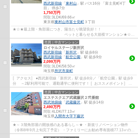
西武新宿線
「
東村山
」駅 バス16分 「富士見町4丁
目」 停歩7分
1,750万円
間取:
3LDK/69.66㎡
東京都
東村山市
富士見町
３丁目
★☆★最上階・角部屋につき、陽当たり眺望良好！！
ペットと暮らせる大規模マンション★☆★
◎2025年10月中旬、リフォーム完了予定！ ◎大切なペット...
売買｜中古マンション
ロイヤルステージ新所沢
西武新宿線
「
新所沢
」駅 徒歩8分
西武新宿線
「
航空公園
」駅 徒歩9分
2,099万円
間取:
3LDK/58.50㎡
埼玉県
所沢市
泉町
〚アクセス〛 ●西武新宿線「新所沢」駅 徒歩8分／「航空公園」駅 徒歩9
分 ～2駅利用可能で、通勤通学に便利です！ 〚おススメポイント〛 ●
新規リノベーション物件(2026年2月完了...
売買｜中古マンション
エステスクエア武蔵藤沢２弐番館
西武池袋線
「
武蔵藤沢
」駅 徒歩14分
2,490万円
間取:
4LDK/77.13㎡
埼玉県
入間市
大字下藤沢
★～３階角部屋の開放感のある暮らし～★ ・新規リノベーション物件
（令和8年9月上旬完了予定） ・ファミリーにお勧め専有面積77.13㎡の
4LDK！ ・大切なペットと一緒に暮らせます（細則...