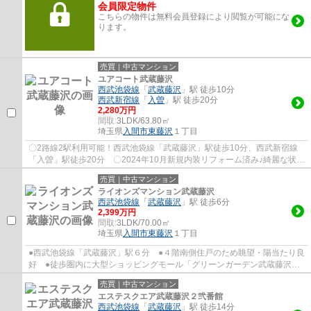
会員限定物件
こちらの物件は無料会員登録により閲覧が可能にな
ります。
売買｜中古マンション
ユアコート武蔵藤沢
西武池袋線
「
武蔵藤沢
」駅 徒歩10分
西武新宿線
「
入曽
」駅 徒歩20分
2,280万円
間取:
3LDK/63.80㎡
埼玉県
入間市
東藤沢
１丁目
〇2路線2駅利用可能！西武池袋線「武蔵藤沢」駅徒歩10分、西武新宿線
「入曽」駅徒歩20分 〇2024年10月新規内装リフォーム済み♪綺麗な状態
でご入居頂けます 〇南西角部屋につき陽当り...
売買｜中古マンション
ライオンズマンション武蔵藤沢
西武池袋線
「
武蔵藤沢
」駅 徒歩6分
2,399万円
間取:
3LDK/70.00㎡
埼玉県
入間市
東藤沢
１丁目
●西武池袋線「武蔵藤沢」駅６分 ●４階南側住戸のため眺望・陽当たり良
好 ●徒歩圏内に大型ショッピングモール「グリーンガーデン武蔵藤沢」
あり ●閑静な住宅街に佇む、落ち着いた雰...
売買｜中古マンション
エステスクエア武蔵藤沢２弐番館
西武池袋線
「
武蔵藤沢
」駅 徒歩14分