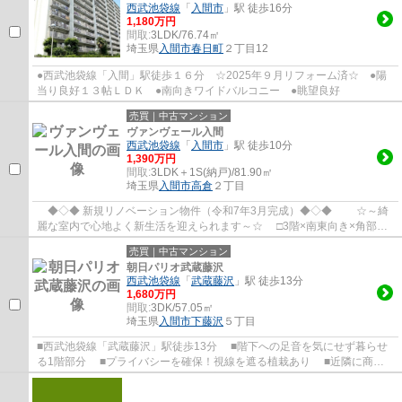
西武池袋線
「
入間市
」駅 徒歩16分
1,180万円
間取:
3LDK/76.74㎡
埼玉県
入間市
春日町
２丁目12
●西武池袋線「入間」駅徒歩１６分 ☆2025年９月リフォーム済☆ ●陽
当り良好１３帖ＬＤＫ ●南向きワイドバルコニー ●眺望良好
売買｜中古マンション
ヴァンヴェール入間
西武池袋線
「
入間市
」駅 徒歩10分
1,390万円
間取:
3LDK＋1S(納戸)/81.90㎡
埼玉県
入間市
高倉
２丁目
◆◇◆ 新規リノベーション物件（令和7年3月完成）◆◇◆ ☆～綺
麗な室内で心地よく新生活を迎えられます～☆ □3階×南東向き×角部屋
につき、陽当たり通風良好です！ □マルチスペー...
売買｜中古マンション
朝日パリオ武蔵藤沢
西武池袋線
「
武蔵藤沢
」駅 徒歩13分
1,680万円
間取:
3DK/57.05㎡
埼玉県
入間市
下藤沢
５丁目
■西武池袋線「武蔵藤沢」駅徒歩13分 ■階下への足音を気にせず暮らせ
る1階部分 ■プライバシーを確保！視線を遮る植栽あり ■近隣に商業
施設が多数あり、生活に便利な住環境！ ■新...