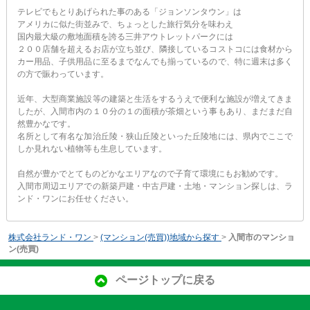
テレビでもとりあげられた事のある「ジョンソンタウン」は
アメリカに似た街並みで、ちょっとした旅行気分を味わえ
国内最大級の敷地面積を誇る三井アウトレットパークには
２００店舗を超えるお店が立ち並び、隣接しているコストコには食材から
カー用品、子供用品に至るまでなんでも揃っているので、特に週末は多く
の方で賑わっています。
近年、大型商業施設等の建築と生活をするうえで便利な施設が増えてきま
したが、入間市内の１０分の１の面積が茶畑という事もあり、まだまだ自
然豊かなです。
名所として有名な加治丘陵・狭山丘陵といった丘陵地には、県内でここで
しか見れない植物等も生息しています。
自然が豊かでとてものどかなエリアなので子育て環境にもお勧めです。
入間市周辺エリアでの新築戸建・中古戸建・土地・マンション探しは、ラ
ンド・ワンにお任せください。
株式会社ランド・ワン
>
(マンション(売買))地域から探す
>
入間市のマンショ
ン(売買)
ページトップに戻る