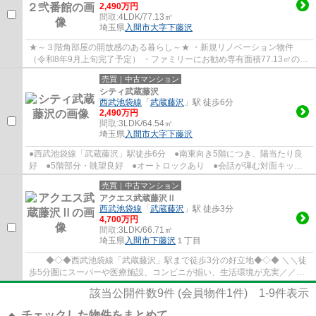
2,490万円
間取:
4LDK/77.13㎡
埼玉県
入間市
大字下藤沢
★～３階角部屋の開放感のある暮らし～★ ・新規リノベーション物件
（令和8年9月上旬完了予定） ・ファミリーにお勧め専有面積77.13㎡の
4LDK！ ・大切なペットと一緒に暮らせます（細則...
売買｜中古マンション
シティ武蔵藤沢
西武池袋線
「
武蔵藤沢
」駅 徒歩6分
2,490万円
間取:
3LDK/64.54㎡
埼玉県
入間市
大字下藤沢
●西武池袋線「武蔵藤沢」駅徒歩6分 ●南東向き5階につき、陽当たり良
好 ●5階部分・眺望良好 ●オートロックあり ●会話が弾む対面キッチ
ン ●水回りを集約した家事動線の良い間取り ...
売買｜中古マンション
アクエス武蔵藤沢Ⅱ
西武池袋線
「
武蔵藤沢
」駅 徒歩3分
4,700万円
間取:
3LDK/66.71㎡
埼玉県
入間市
下藤沢
１丁目
◆◇◆西武池袋線「武蔵藤沢」駅まで徒歩3分の好立地◆◇◆ ＼＼徒
歩5分圏にスーパーや医療施設、コンビニが揃い、生活環境が充実／／
□12階部分、南西角部屋につき、陽当たり・眺望良...
該当公開件数
9
件 (会員物件
1
件)
1-9
件表示
チェックした物件をまとめて