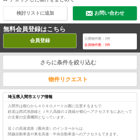
検討リストに追加
お問い合わせ
無料会員登録はこちら
公開物件数：
0
件
会員登録
会員物件数：
0
件
さらに条件を絞り込む
物件リクエスト
埼玉県入間市エリア情報
入間市は都心から４０キロメートル圏に位置するまちで
鉄道は西武池袋線とＪＲ八高線の２路線が都心へアクセスするにあたって
の主要の交通機関となっています。
近くの高速道路（圏央道）のインターからは
関越自動車道や東名高速・中央自動車道へのアクセスもできます。