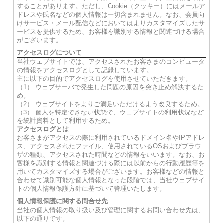
することがあります。ただし、Cookie（クッキー）にはメールア
ドレスや氏名などの個人情報は一切含まれません。なお、会員向
けサービス・メール配信などにおいてはよりカスタマイズしたサ
ービスを提供するため、お客様を識別する情報と関連づける場合
がございます。
アクセスログについて
当社ウェブサイトでは、アクセスされたお客さまのコンピュータ
の情報をアクセスログとして記録しています。
主に以下の目的でアクセスログを使用させていただきます。
（1） ウェブサーバで発生した問題の原因を突き止め解決するた
め。
（2） ウェブサイトをよりご満足いただけるよう改良するため。
（3） 個人を特定できない状態で、ウェブサイトの利用状況など
を統計資料として利用するため。
アクセスログとは
お客さまがアクセスの際に利用されているドメイン名やIPアドレ
ス、アクセスされたファイル、使用されているOSおよびブラウ
ザの種類、アクセスされた時間などの情報をいいます。なお、お
客様を識別する情報と関連づける際には以前からの行動履歴等を
用いてカスタマイズする場合がございます。お客様などの情報と
合わせて識別可能な個人情報となった段階では、当社ウェブサイ
トの個人情報保護方針に基づいて管理いたします。
個人情報保護に関する問合せ先
当社の個人情報の取り扱い及び管理に関するお問い合わせ先は、
以下の通りです。