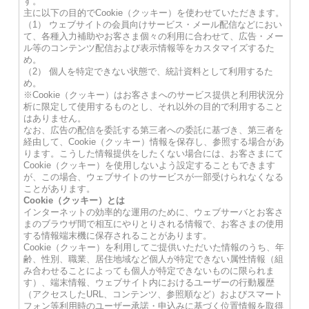
す。
主に以下の目的でCookie（クッキー）を使わせていただきます。
（1） ウェブサイトの会員向けサービス・メール配信などにおい
て、各種入力補助やお客さま個々の利用に合わせて、広告・メー
ル等のコンテンツ配信および表示情報等をカスタマイズするた
め。
（2） 個人を特定できない状態で、統計資料として利用するた
め。
※Cookie（クッキー）はお客さまへのサービス提供と利用状況分
析に限定して使用するものとし、それ以外の目的で利用すること
はありません。
なお、広告の配信を委託する第三者への委託に基づき、第三者を
経由して、Cookie（クッキー）情報を保存し、参照する場合があ
ります。こうした情報提供をしたくない場合には、お客さまにて
Cookie（クッキー）を使用しないよう設定することもできます
が、この場合、ウェブサイトのサービスが一部受けられなくなる
ことがあります。
Cookie（クッキー）とは
インターネットの効率的な運用のために、ウェブサーバとお客さ
まのブラウザ間で相互にやりとりされる情報で、お客さまの使用
する情報端末機に保存されることがあります。
Cookie（クッキー）を利用してご提供いただいた情報のうち、年
齢、性別、職業、居住地域など個人が特定できない属性情報（組
み合わせることによっても個人が特定できないものに限られま
す）、端末情報、ウェブサイト内におけるユーザーの行動履歴
（アクセスしたURL、コンテンツ、参照順など）およびスマート
フォン等利用時のユーザー承諾・申込みに基づく位置情報を取得