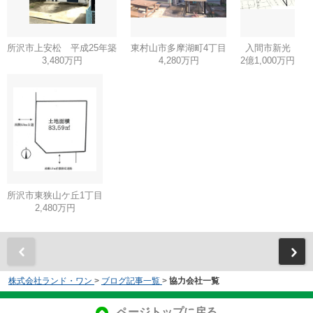
所沢市上安松 平成25年築
東村山市多摩湖町4丁目
入間市新光
3,480万円
4,280万円
2億1,000万円
所沢市東狭山ケ丘1丁目
2,480万円
株式会社ランド・ワン
>
ブログ記事一覧
>
協力会社一覧
ページトップに戻る