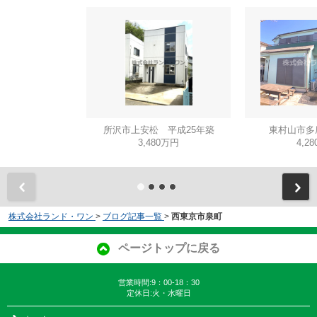
所沢市上安松 平成25年築
東村山市多
3,480万円
4,2
株式会社ランド・ワン
>
ブログ記事一覧
>
西東京市泉町
ページトップに戻る
営業時間:9：00-18：30
定休日:火・水曜日