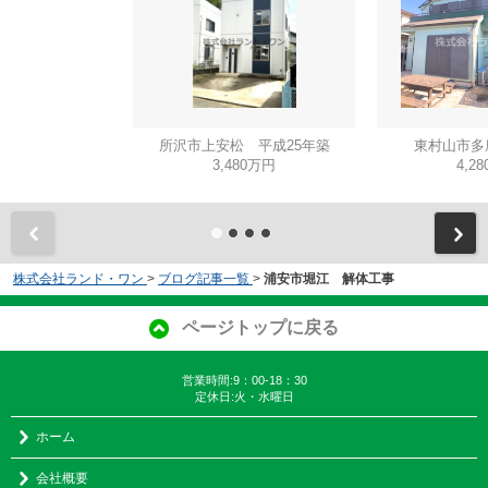
所沢市上安松 平成25年築
東村山市多
3,480万円
4,2
株式会社ランド・ワン
>
ブログ記事一覧
>
浦安市堀江 解体工事
ページトップに戻る
営業時間:9：00-18：30
定休日:火・水曜日
ホーム
会社概要