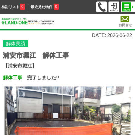
0
0
検討リスト
最近見た物件
お問合せ
DATE: 2026-06-22
解体実績
浦安市堀江 解体工事
【浦安市堀江】
解体工事
完了しました!!