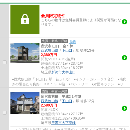
会員限定物件
こちらの物件は無料会員登録により閲覧が可能にな
ります。
売買｜新築一戸建
新築
所沢市 山口 全１棟
西武狭山線
「
下山口
」駅 徒歩13分
2,380万円
間取:
2LDK＋1S(納戸)
建物面積:
77.41㎡ / 23.41坪
土地面積:
53.80㎡ / 16.27坪
埼玉県
所沢市
大字山口
●西武狭山線「下山口」駅 徒歩13分 ●インナーガレージ１台分 ●南向
きの陽当たり良好ＬＤＫ１３.４帖 ●パントリー ●対面キッチン ●リビ
ング階段なので、行ってらっしゃい や ただ...
売買｜中古一戸建
所沢市荒幡 平成2１年築
西武狭山線
「
下山口
」駅 徒歩12分
2,580万円
間取:
4LDK
建物面積:
89.84㎡ / 27.17坪
土地面積:
121.82㎡ / 36.85坪
埼玉県
所沢市
大字荒幡
＼＼家計と地球に優しいオール電化のエコ住宅／／ ■西武狭山線「下山