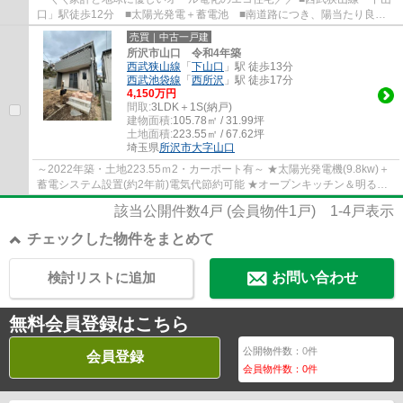
口」駅徒歩12分 ■太陽光発電＋蓄電池 ■南道路につき、陽当たり良
好 ■カースペース2台可（車種による）■LDK床...
売買｜中古一戸建
所沢市山口 令和4年築
西武狭山線
「
下山口
」駅 徒歩13分
西武池袋線
「
西所沢
」駅 徒歩17分
4,150万円
間取:
3LDK＋1S(納戸)
建物面積:
105.78㎡ / 31.99坪
土地面積:
223.55㎡ / 67.62坪
埼玉県
所沢市
大字山口
～2022年築・土地223.55ｍ2・カーポート有～ ★太陽光発電機(9.8kw)＋
蓄電システム設置(約2年前)電気代節約可能 ★オープンキッチン＆明るい
リビング約17帖 カースペース3台可（カーポ...
該当公開件数
4
戸 (会員物件
1
戸)
1-4
戸表示
チェックした物件をまとめて
検討リストに追加
お問い合わせ
無料会員登録はこちら
公開物件数：
0
件
会員登録
会員物件数：
0
件