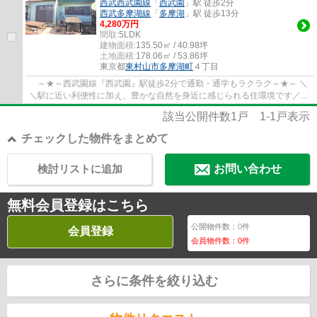
西武西武園線
「
西武園
」駅 徒歩2分
西武多摩湖線
「
多摩湖
」駅 徒歩13分
4,280万円
間取:
5LDK
建物面積:
135.50㎡ / 40.98坪
土地面積:
178.06㎡ / 53.86坪
東京都
東村山市
多摩湖町
４丁目
～★～西武園線『西武園』駅徒歩2分で通勤・通学もラクラク～★～ ＼
＼駅に近い利便性に加え、豊かな自然を身近に感じられる住環境です／／
▪高台に立地、周囲に高い建物が無く、陽...
該当公開件数
1
戸
1-1
戸表示
チェックした物件をまとめて
検討リストに追加
お問い合わせ
無料会員登録はこちら
公開物件数：
0
件
会員登録
会員物件数：
0
件
さらに条件を絞り込む