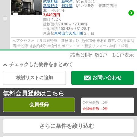
武蔵野線
「
新秋津
」駅 徒歩23分
武蔵野線
「
新秋津
」駅 バス5分 「青葉商店街
北」 停歩4分
3,049万円
間取:
4LDK
建物面積:
78.96㎡ / 23.88坪
土地面積:
103.43㎡ / 31.28坪
東京都
東村山市
久米川町
２丁目
≪アクセス≫ ＪＲ武蔵野線「新秋津」駅 徒歩23分 東村山市営バス[青葉商
店街北]停 徒歩約4分 ≪物件のポイント≫ ・新規リフォーム物件！綺麗な
室内で心地よく新生活を迎えられます♪ ・...
該当公開件数
1
戸
1-1
戸表示
チェックした物件をまとめて
検討リストに追加
お問い合わせ
無料会員登録はこちら
公開物件数：
0
件
会員登録
会員物件数：
0
件
さらに条件を絞り込む