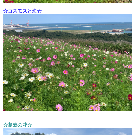
☆コスモスと海☆
☆蕎麦の花☆