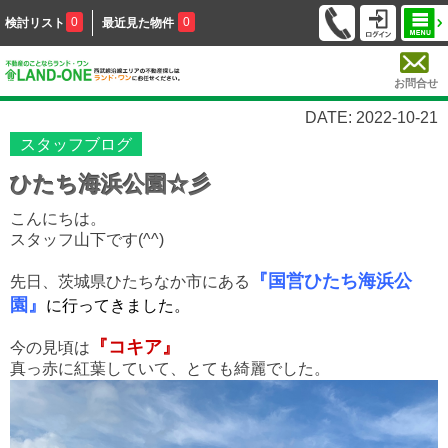
0
0
検討リスト
最近見た物件
お問合せ
DATE: 2022-10-21
スタッフブログ
ひたち海浜公園☆彡
こんにちは。
スタッフ山下です(^^)
『国営ひたち海浜公
先日、茨城県ひたちなか市にある
園』
に行ってきました。
『コキア』
今の見頃は
真っ赤に紅葉していて、とても綺麗でした。