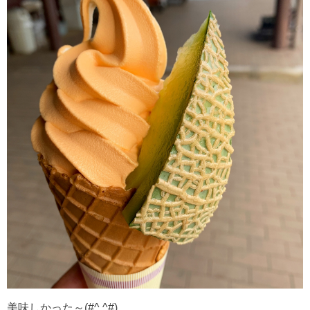
美味しかった～(#^.^#)