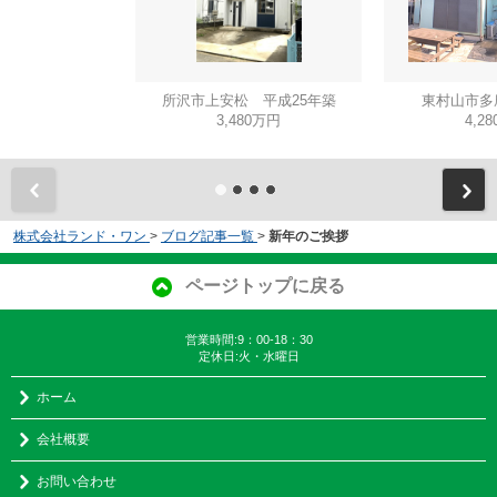
所沢市上安松 平成25年築
東村山市多
3,480万円
4,2
株式会社ランド・ワン
>
ブログ記事一覧
>
新年のご挨拶
ページトップに戻る
営業時間:9：00-18：30
定休日:火・水曜日
ホーム
会社概要
お問い合わせ