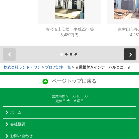
所沢市上安松 平成25年築
東村山市多
3,480万円
4,2
株式会社ランド・ワン
>
ブログ記事一覧
>
☆屋根付きインナーバルコニー☆
ページトップに戻る
営業時間:9：00-18：30
定休日:火・水曜日
ホーム
会社概要
お問い合わせ