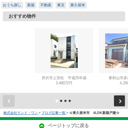
おうち探し
新築
不動産
東京
東久留米
おすすめ物件
所沢市上安松 平成25年築
東村山市多
3,480万円
4,2
株式会社ランド・ワン
>
ブログ記事一覧
>
☆東久留米市 4LDK新築戸建☆
ページトップに戻る