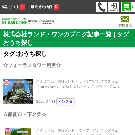
0
0
検討リスト
最近見た物件
お問合せ
株式会社ランド・ワンのブログ記事一覧 | タグ:
おうち探し
タグ:おうち探し
☆フォーラスタワー所沢☆
こんにちは！(株)ランド・ワンですインスタグラム
「randowan3」更新しましたインスタのページは...
2026-07-31
インスタ
☆飯能市・下名栗☆
こんにちは！(株)ランド・ワンですインスタグラム