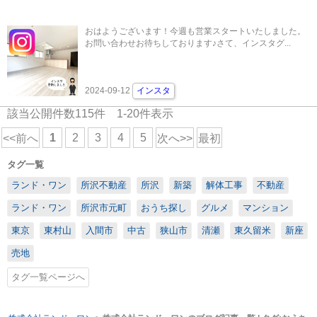
おはようございます！今週も営業スタートいたしました。
お問い合わせお待ちしております♪さて、インスタグ...
2024-09-12
インスタ
該当公開件数
115
件
1-20
件表示
1
2
3
4
5
<<前へ
次へ>>
最初
タグ一覧
ランド・ワン
所沢不動産
所沢
新築
解体工事
不動産
ランド・ワン
所沢市元町
おうち探し
グルメ
マンション
東京
東村山
入間市
中古
狭山市
清瀬
東久留米
新座
売地
タグ一覧ページへ