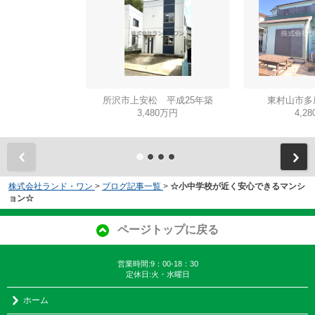
所沢市上安松 平成25年築
東村山市多
3,480万円
4,2
株式会社ランド・ワン
>
ブログ記事一覧
>
☆小中学校が近く安心できるマンシ
ョン☆
ページトップに戻る
営業時間:9：00-18：30
定休日:火・水曜日
ホーム