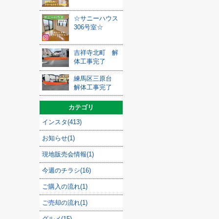
☆サニーハウス
306号室☆
吉祥寺北町 解
体工事完了
練馬区三原台
解体工事完了
カテゴリ
インスタ(413)
お知らせ(1)
現地販売会情報(1)
今週のチラシ(16)
ご購入の流れ(1)
ご売却の流れ(1)
グルメ(15)