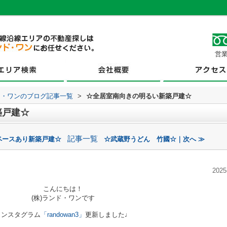
営業
ド・ワンのブログ記事一覧
>
☆全居室南向きの明るい新築戸建☆
築戸建☆
記事一覧
ペースあり新築戸建☆
☆武蔵野うどん 竹國☆｜次へ ≫
2025
こんにちは！
(株)ランド・ワンです
インスタグラム
「randowan3」
更新しました♩