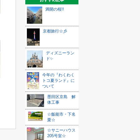
満開の桜!!
京都旅行☆彡
ディズニーラン
ド✨
今年の『わくわく
トコ夏ランド』に
ついて
墨田区京島 解
体工事
☆飯能市・下名
栗☆
☆サニーハウス
205号室☆