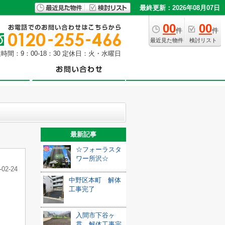
最終更新：2026年08月07日
00
00
件
件
最近見た物件
検討リスト
時間：9：00-18：30 定休日：火・水曜日
最新記事
☆フォーラスタ
ワー所沢☆
-02-24
中野区本町 解体
工事完了
入間市下谷ヶ
貫 解体工事完