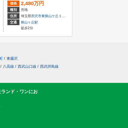
2,480万円
価格
種別
売地
住所
埼玉県
所沢市
東狭山ケ丘
１丁目
交通
狭山ヶ丘駅
徒歩2分
町
/
東藤沢
/
八高線
/
西武山口線
/
西武拝島線
社ランド・ワンにお
F