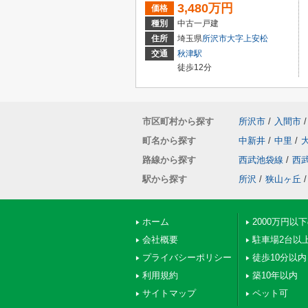
3,480万円
価格
種別
中古一戸建
住所
埼玉県
所沢市
大字上安松
交通
秋津駅
徒歩12分
市区町村から探す
所沢市
/
入間市
/
町名から探す
中新井
/
中里
/
路線から探す
西武池袋線
/
西
駅から探す
所沢
/
狭山ヶ丘
/
ホーム
2000万円以
会社概要
駐車場2台以
プライバシーポリシー
徒歩10分以内
利用規約
築10年以内
サイトマップ
ペット可