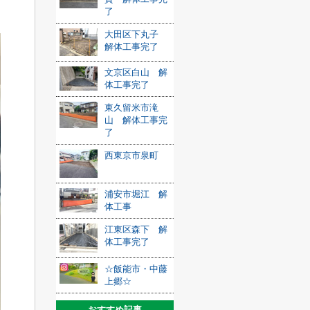
了
大田区下丸子
解体工事完了
文京区白山 解
体工事完了
東久留米市滝
山 解体工事完
了
西東京市泉町
浦安市堀江 解
体工事
江東区森下 解
体工事完了
☆飯能市・中藤
上郷☆
おすすめ記事