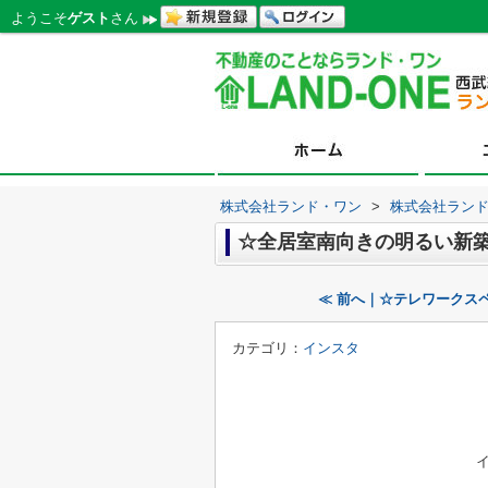
ようこそ
ゲスト
さん
株式会社ランド・ワン
>
株式会社ラン
☆全居室南向きの明るい新
≪ 前へ｜☆テレワークス
カテゴリ：
インスタ