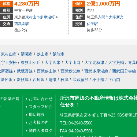
4,280万円
2億1,000万円
価格
価格
種別
中古一戸建
種別
売地
住所
東京都
東村山市
多摩湖町
４丁目
住所
埼玉県
入間市
大字新光
交通
西武園駅
交通
仏子駅
徒歩2分
徒歩33分
東村山市
/
清瀬市
/
狭山市
/
飯能市
大字上安松
/
東狭山ケ丘
/
大字久米
/
大字山口
/
大字北秋津
/
大字荒幡
/
青葉
武新宿線
/
武蔵野線
/
西武狭山線
/
西武秩父線
/
西武多摩湖線
/
西武国分寺線
新所沢
/
新秋津
/
西所沢
/
清瀬
/
秋津
/
武蔵藤沢
/
小手指
/
下山口
所沢市周辺の不動産情報は株式会
下の新築戸建
お問い合わせ
任せを！
上
スタッフ紹介
周辺施設
埼玉県所沢市宮本町１丁目4-23 KBS所沢1
お客様の声
TEL:04-2940-5500
物件カタログ
FAX:04-2940-5501