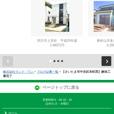
所沢市上安松 平成25年築
東村山市多
3,480万円
4,2
株式会社ランド・ワン
>
ブログ記事一覧
>
【さいたま市中央区本町西】解体工
事完了
ページトップに戻る
営業時間:9：00-18：30
定休日:火・水曜日
ホーム