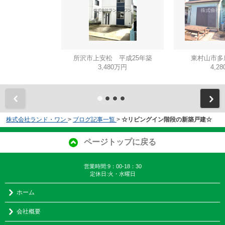
所沢市上安松 平成25年築
東村山市多
3,480万円
4,2
株式会社ランド・ワン
>
ブログ記事一覧
>
☆リビングイン階段の新築戸建☆
ページトップに戻る
営業時間:9：00-18：30
定休日:火・水曜日
ホーム
会社概要