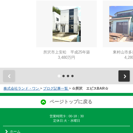
所沢市上安松 平成25年築
東村山市多
3,480万円
4,2
株式会社ランド・ワン
>
ブログ記事一覧
>
☆所沢 エビスBAR☆
ページトップに戻る
営業時間:9：00-18：30
定休日:火・水曜日
ホーム