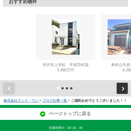
おすすめ物件
所沢市上安松 平成25年築
東村山市多
3,480万円
4,2
株式会社ランド・ワン
>
ブログ記事一覧
>
ご成約おめでとうございました！！
ページトップに戻る
営業時間:9：00-18：30