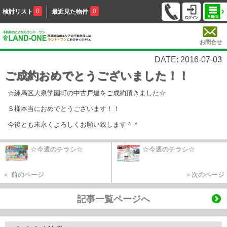
0
0
検討リスト
最近見た物件
お問合せ
DATE: 2016-07-03
ご成約おめでとうございました！！
☆練馬区大泉学園町の中古戸建をご成約頂きました☆
Ｓ様本当におめでとうございます！！
今後とも末永くよろしくお願い致します＾＾
☆今週のチラシ☆
☆今週のチラシ☆
＜ 前のページ
＞次のページ
記事一覧ページへ