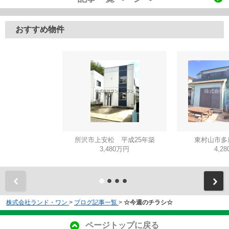
おすすめ物件
所沢市上安松 平成25年築
東村山市多
3,480万円
4,2
株式会社ランド・ワン
>
ブログ記事一覧
>
☆今週のチラシ☆
ページトップに戻る