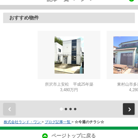
おすすめ物件
所沢市上安松 平成25年築
東村山市多
3,480万円
4,2
株式会社ランド・ワン
>
ブログ記事一覧
>
☆今週のチラシ☆
ページトップに戻る