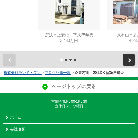
所沢市上安松 平成25年築
東村山市多
3,480万円
4,2
株式会社ランド・ワン
>
ブログ記事一覧
>
☆東村山 2SLDK新築戸建☆
ページトップに戻る
営業時間:9：00-18：30
定休日:火・水曜日
ホーム
会社概要