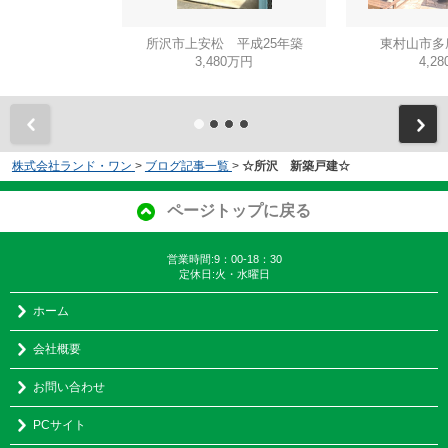
所沢市上安松 平成25年築
東村山市多
3,480万円
4,2
株式会社ランド・ワン
>
ブログ記事一覧
>
☆所沢 新築戸建☆
ページトップに戻る
営業時間:9：00-18：30
定休日:火・水曜日
ホーム
会社概要
お問い合わせ
PCサイト