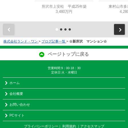
所沢市上安松 平成25年築
東村山市多
3,480万円
4,2
株式会社ランド・ワン
>
ブログ記事一覧
>
☆新所沢 マンション☆
ページトップに戻る
営業時間:9：00-18：30
定休日:火・水曜日
ホーム
会社概要
お問い合わせ
PCサイト
プライバシーポリシー
利用規約
｜アクセスマップ
｜