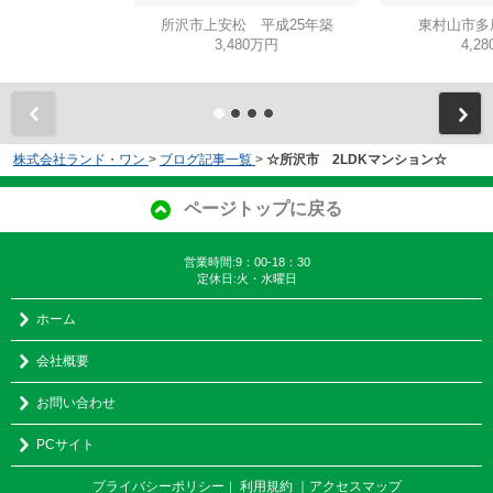
所沢市上安松 平成25年築
東村山市多
3,480万円
4,2
株式会社ランド・ワン
>
ブログ記事一覧
>
☆所沢市 2LDKマンション☆
ページトップに戻る
営業時間:9：00-18：30
定休日:火・水曜日
ホーム
会社概要
お問い合わせ
PCサイト
プライバシーポリシー
利用規約
｜アクセスマップ
｜