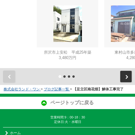
所沢市上安松 平成25年築
東村山市多
3,480万円
4,2
株式会社ランド・ワン
>
ブログ記事一覧
>
【足立区南花畑】解体工事完了
ページトップに戻る
営業時間:9：00-18：30
定休日:火・水曜日
ホーム