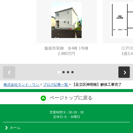
飯能市双柳 全4棟 1号棟
江戸川
2,980万円
1億3,
株式会社ランド・ワン
>
ブログ記事一覧
>
【足立区神明南】解体工事完了
ページトップに戻る
営業時間:9：00-18：30
定休日:火・水曜日
ホーム