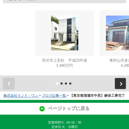
所沢市上安松 平成25年築
東村山市多
3,480万円
4,2
株式会社ランド・ワン
>
ブログ記事一覧
>
【東京都清瀬市中里】解体工事完了
ページトップに戻る
営業時間:9：00-18：30
定休日:火・水曜日