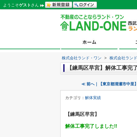
ようこそ
ゲスト
さん
株式会社ランド・ワン
>
株式会社ラン
【練馬区早宮】解体工事完
≪ 前へ｜【東京都清瀬市中里
カテゴリ：
解体実績
【練馬区早宮】
解体工事完了しました!!