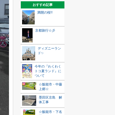
おすすめ記事
満開の桜!!
京都旅行☆彡
ディズニーラン
ド✨
今年の『わくわく
トコ夏ランド』に
ついて
☆飯能市・中藤
上郷☆
墨田区京島 解
体工事
☆飯能市・下名