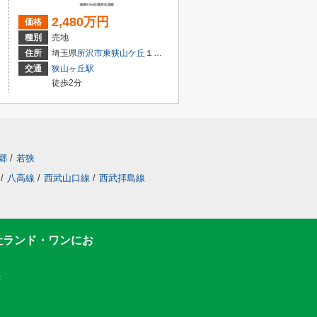
2,480万円
価格
種別
売地
住所
埼玉県
所沢市
東狭山ケ丘
１丁目
交通
狭山ヶ丘駅
徒歩2分
郷
/
若狭
/
八高線
/
西武山口線
/
西武拝島線
社ランド・ワンにお
F