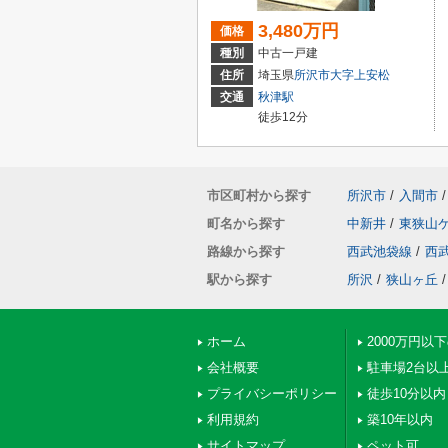
3,480万円
価格
種別
中古一戸建
住所
埼玉県
所沢市
大字上安松
交通
秋津駅
徒歩12分
市区町村から探す
所沢市
/
入間市
/
町名から探す
中新井
/
東狭山
路線から探す
西武池袋線
/
西
駅から探す
所沢
/
狭山ヶ丘
/
ホーム
2000万円以
会社概要
駐車場2台以
プライバシーポリシー
徒歩10分以内
利用規約
築10年以内
サイトマップ
ペット可