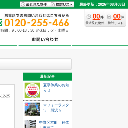
最終更新：2026年08月08日
00
00
件
件
最近見た物件
検討リスト
時間：9：00-18：30 定休日：火・水曜日
最新記事
夏季休業のお知
らせ
-12-25
☆フォーラスタ
ワー所沢☆
中野区本町 解体
工事完了