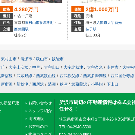
4,280万円
2億1,000万円
価格
価格
種別
中古一戸建
種別
売地
住所
東京都
東村山市
多摩湖町
４丁目
住所
埼玉県
入間市
大字新光
交通
西武園駅
交通
仏子駅
徒歩2分
徒歩33分
東村山市
/
清瀬市
/
狭山市
/
飯能市
ケ丘
/
大字上安松
/
中里
/
大字山口
/
大字北秋津
/
大字久米
/
南住吉
/
大字松
武新宿線
/
武蔵野線
/
西武狭山線
/
西武秩父線
/
西武多摩湖線
/
西武国分寺線
新所沢
/
新秋津
/
西所沢
/
清瀬
/
秋津
/
武蔵藤沢
/
小手指
/
下山口
所沢市周辺の不動産情報は株式会
下の新築戸建
お問い合わせ
任せを！
上
スタッフ紹介
周辺施設
埼玉県所沢市宮本町１丁目4-23 KBS所沢1
お客様の声
TEL:04-2940-5500
物件カタログ
FAX:04-2940-5501