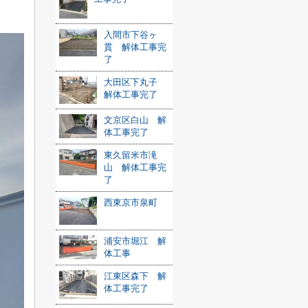
入間市下谷ヶ
貫 解体工事完
了
大田区下丸子
解体工事完了
文京区白山 解
体工事完了
東久留米市滝
山 解体工事完
了
西東京市泉町
浦安市堀江 解
体工事
江東区森下 解
体工事完了