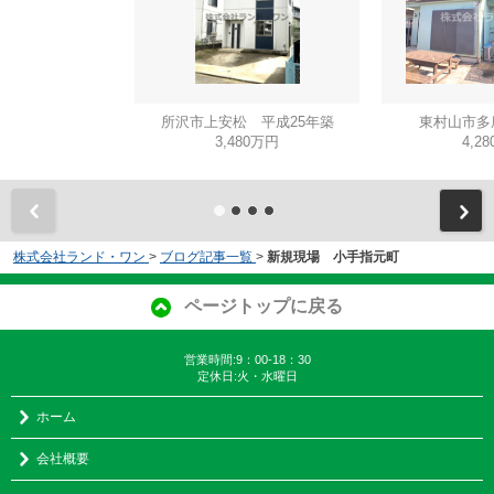
所沢市上安松 平成25年築
東村山市多
3,480万円
4,2
株式会社ランド・ワン
>
ブログ記事一覧
>
新規現場 小手指元町
ページトップに戻る
営業時間:9：00-18：30
定休日:火・水曜日
ホーム
会社概要