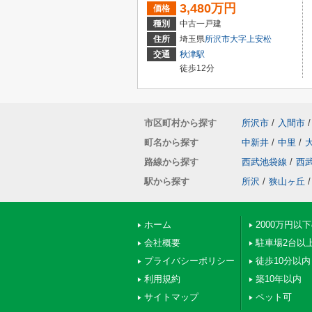
3,480万円
価格
種別
中古一戸建
住所
埼玉県
所沢市
大字上安松
交通
秋津駅
徒歩12分
市区町村から探す
所沢市
/
入間市
/
町名から探す
中新井
/
中里
/
路線から探す
西武池袋線
/
西
駅から探す
所沢
/
狭山ヶ丘
/
ホーム
2000万円以
会社概要
駐車場2台以
プライバシーポリシー
徒歩10分以内
利用規約
築10年以内
サイトマップ
ペット可