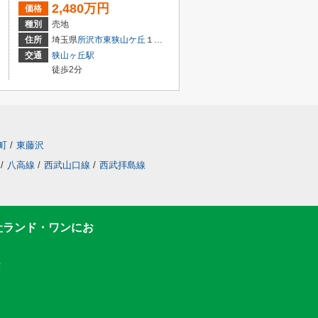
2,480万円
価格
種別
売地
住所
埼玉県
所沢市
東狭山ケ丘
１丁目
交通
狭山ヶ丘駅
徒歩2分
町
/
東藤沢
/
八高線
/
西武山口線
/
西武拝島線
社ランド・ワンにお
F