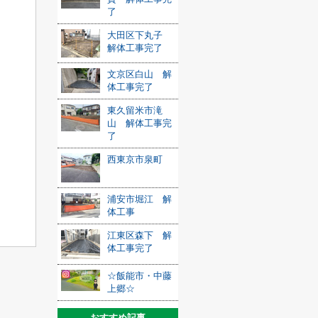
了
大田区下丸子
解体工事完了
文京区白山 解
体工事完了
東久留米市滝
山 解体工事完
了
西東京市泉町
浦安市堀江 解
体工事
江東区森下 解
体工事完了
☆飯能市・中藤
上郷☆
おすすめ記事