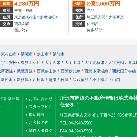
4,280万円
2億1,000万円
価格
価格
種別
中古一戸建
種別
売地
住所
東京都
東村山市
多摩湖町
４丁目
住所
埼玉県
入間市
大字新光
交通
西武園駅
交通
仏子駅
徒歩2分
徒歩33分
東村山市
/
清瀬市
/
狭山市
/
飯能市
大字上安松
/
東狭山ケ丘
/
大字久米
/
大字山口
/
大字北秋津
/
大字荒幡
/
青葉
武新宿線
/
武蔵野線
/
西武狭山線
/
西武秩父線
/
西武多摩湖線
/
西武国分寺線
新所沢
/
新秋津
/
西所沢
/
清瀬
/
秋津
/
武蔵藤沢
/
小手指
/
下山口
所沢市周辺の不動産情報は株式会
下の新築戸建
お問い合わせ
任せを！
上
スタッフ紹介
周辺施設
埼玉県所沢市宮本町１丁目4-23 KBS所沢1
お客様の声
TEL:04-2940-5500
物件カタログ
FAX:04-2940-5501