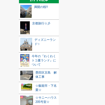
満開の桜!!
京都旅行☆彡
ディズニーラン
ド✨
今年の『わくわく
トコ夏ランド』に
ついて
墨田区京島 解
体工事
☆飯能市・下名
栗☆
☆サニーハウス
205号室☆