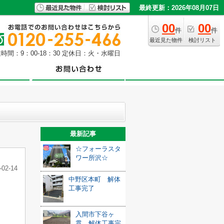
最終更新：2026年08月07日
00
00
件
件
最近見た物件
検討リスト
時間：9：00-18：30 定休日：火・水曜日
最新記事
☆フォーラスタ
ワー所沢☆
-02-14
中野区本町 解体
工事完了
入間市下谷ヶ
貫 解体工事完