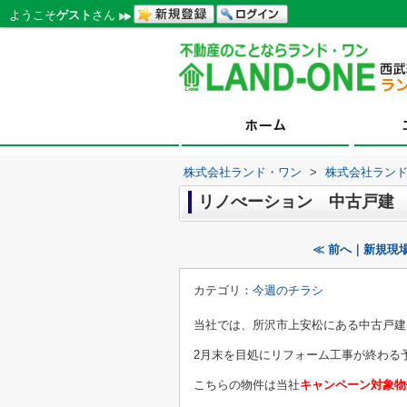
ようこそ
ゲスト
さん
株式会社ランド・ワン
>
株式会社ラン
リノべーション 中古戸建
≪ 前へ｜新規現
カテゴリ：
今週のチラシ
当社では、所沢市上安松にある中古戸建
2月末を目処にリフォーム工事が終わる
こちらの物件は当社
キャンペーン対象物