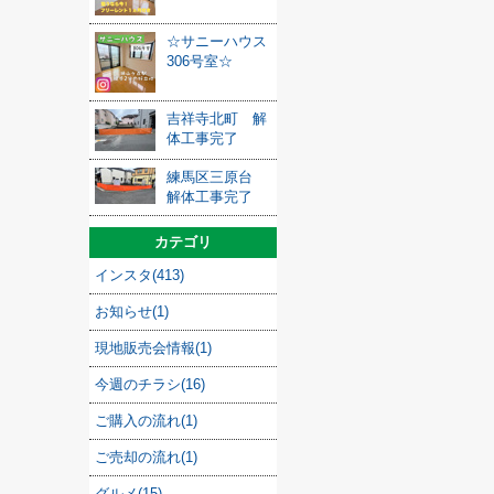
☆サニーハウス
306号室☆
吉祥寺北町 解
体工事完了
練馬区三原台
解体工事完了
カテゴリ
インスタ(413)
お知らせ(1)
現地販売会情報(1)
今週のチラシ(16)
ご購入の流れ(1)
ご売却の流れ(1)
グルメ(15)