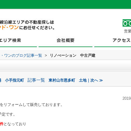
営業
ド・ワンのブログ記事一覧
>
リノべーション 中古戸建
記事一覧
場 小手指元町
東村山市恩多町 土地｜次へ ≫
2019
をリフォームして販売しております。
予定です。
件
となっており