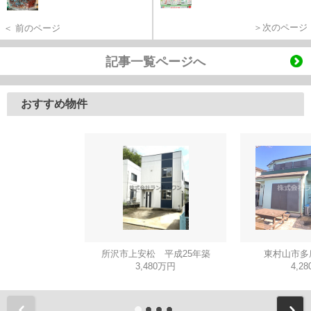
＞次のページ
＜ 前のページ
記事一覧ページへ
おすすめ物件
所沢市上安松 平成25年築
東村山市多
3,480万円
4,2