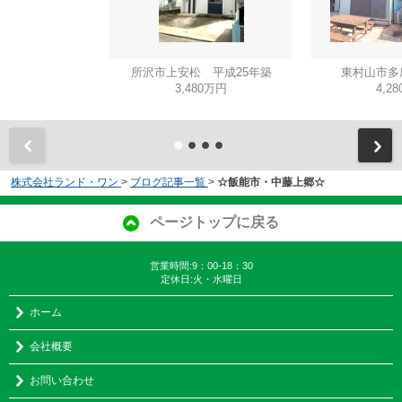
所沢市上安松 平成25年築
東村山市多
3,480万円
4,2
株式会社ランド・ワン
>
ブログ記事一覧
>
☆飯能市・中藤上郷☆
ページトップに戻る
営業時間:9：00-18：30
定休日:火・水曜日
ホーム
会社概要
お問い合わせ