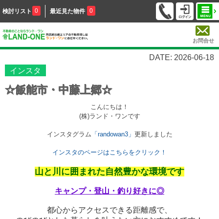
0
0
検討リスト
最近見た物件
お問合せ
DATE: 2026-06-18
インスタ
☆飯能市・中藤上郷☆
こんにちは！
(株)ランド・ワンです
インスタグラム
「randowan3」
更新しました
インスタのページはこちらをクリック！
山と川に囲まれた自然豊かな環境です
キャンプ・登山・釣り好きに◎
都心からアクセスできる距離感で、