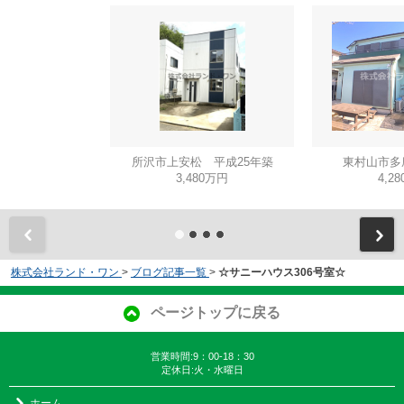
所沢市上安松 平成25年築
東村山市多
3,480万円
4,2
株式会社ランド・ワン
>
ブログ記事一覧
>
☆サニーハウス306号室☆
ページトップに戻る
営業時間:9：00-18：30
定休日:火・水曜日
ホーム