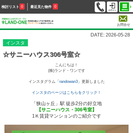
0
0
検討リスト
最近見た物件
お問合せ
DATE: 2026-05-28
インスタ
☆サニーハウス306号室☆
こんにちは！
(株)ランド・ワンです
インスタグラム
「randowan3」
更新しました
インスタのページはこちらをクリック！
「狭山ヶ丘」駅 徒歩2分の好立地
【サニーハウス・306号室】
1Ｋ賃貸マンションのご紹介です