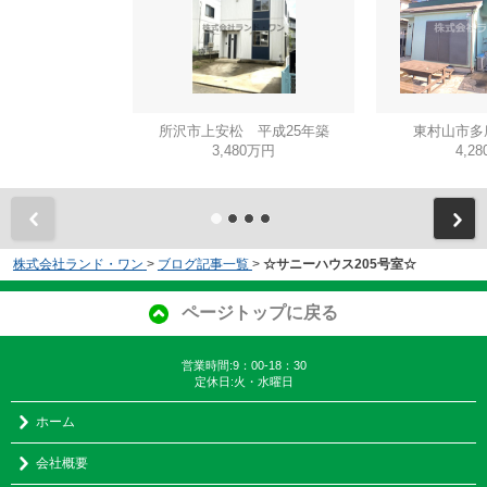
所沢市上安松 平成25年築
東村山市多
3,480万円
4,2
株式会社ランド・ワン
>
ブログ記事一覧
>
☆サニーハウス205号室☆
ページトップに戻る
営業時間:9：00-18：30
定休日:火・水曜日
ホーム
会社概要