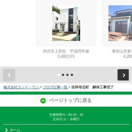
所沢市上安松 平成25年築
東村山市多
3,480万円
4,2
株式会社ランド・ワン
>
ブログ記事一覧
>
吉祥寺北町 解体工事完了
ページトップに戻る
営業時間:9：00-18：30
定休日:火・水曜日
ホーム