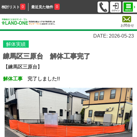
0
0
検討リスト
最近見た物件
お問合せ
DATE: 2026-05-23
解体実績
練馬区三原台 解体工事完了
【練馬区三原台】
解体工事
完了しました!!