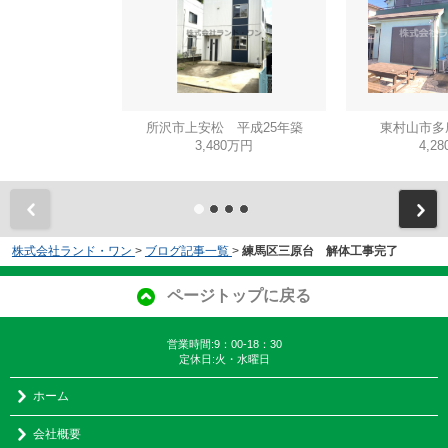
所沢市上安松 平成25年築
東村山市多
3,480万円
4,2
株式会社ランド・ワン
>
ブログ記事一覧
>
練馬区三原台 解体工事完了
ページトップに戻る
営業時間:9：00-18：30
定休日:火・水曜日
ホーム
会社概要